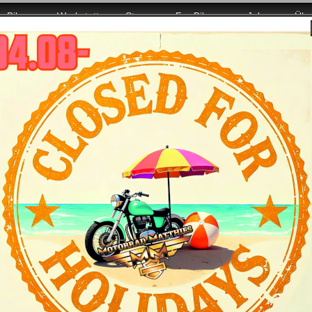
Bikes
Werkstatt
Store
For Bikers
Jobs
Übe
.08. wieder mit voller Power für Euch da!
Harley-Davidson Sportster Modelljahr 2018 - 
ch und stark.