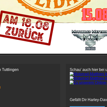
rmation - zur Verfügbarkeit der jeweiligen Bikes fragt gerne u
 Tuttlingen
Schau' auch hier bei 
m
Gefällt Dir Harley-Da