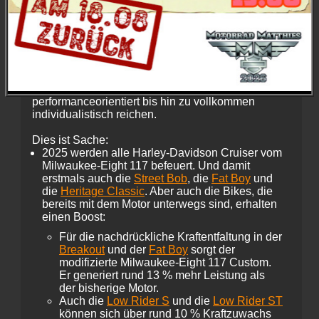
Harley noch eine Schippe drauf!
Beim größten Update der Baureihe seit der
Einführung des Milwaukee-Eight Motors blieben
der unverwechselbare Look jedes Harley-
Davidson Cruisers und die einzigartigen
Charaktere erhalten, die von oldschool und
nostalgisch über leistungsstark und
performanceorientiert bis hin zu vollkommen
individualistisch reichen.
Dies ist Sache:
2025 werden alle Harley-Davidson Cruiser vom
Milwaukee-Eight 117 befeuert. Und damit
erstmals auch die
Street Bob
, die
Fat Boy
und
die
Heritage Classic
. Aber auch die Bikes, die
bereits mit dem Motor unterwegs sind, erhalten
einen Boost:
Für die nachdrückliche Kraftentfaltung in der
Breakout
und der
Fat Boy
sorgt der
modifizierte Milwaukee-Eight 117 Custom.
Er generiert rund 13 % mehr Leistung als
der bisherige Motor.
Auch die
Low Rider S
und die
Low Rider ST
können sich über rund 10 % Kraftzuwachs