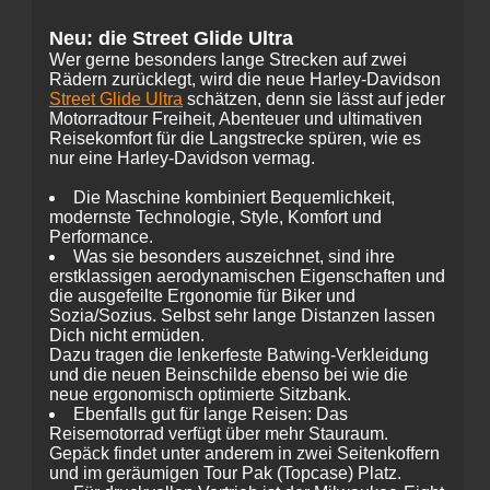
Neu: die Street Glide Ultra
Wer gerne besonders lange Strecken auf zwei
Rädern zurücklegt, wird die neue Harley-Davidson
Street Glide Ultra
schätzen, denn sie lässt auf jeder
Motorradtour Freiheit, Abenteuer und ultimativen
Reisekomfort für die Langstrecke spüren, wie es
nur eine Harley-Davidson vermag.
Die Maschine kombiniert Bequemlichkeit,
modernste Technologie, Style, Komfort und
Performance.
Was sie besonders auszeichnet, sind ihre
erstklassigen aerodynamischen Eigenschaften und
die ausgefeilte Ergonomie für Biker und
Sozia/Sozius. Selbst sehr lange Distanzen lassen
Dich nicht ermüden.
Dazu tragen die lenkerfeste Batwing-Verkleidung
und die neuen Beinschilde ebenso bei wie die
neue ergonomisch optimierte Sitzbank.
Ebenfalls gut für lange Reisen: Das
Reisemotorrad verfügt über mehr Stauraum.
Gepäck findet unter anderem in zwei Seitenkoffern
und im geräumigen Tour Pak (Topcase) Platz.