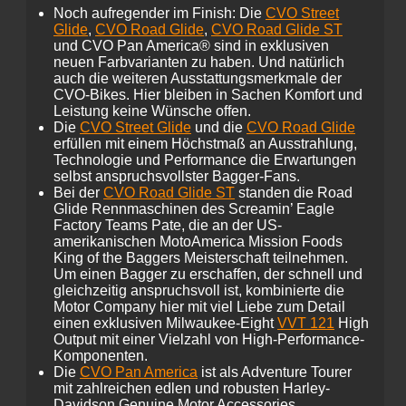
Noch aufregender im Finish: Die
CVO Street
Glide
,
CVO Road Glide
,
CVO Road Glide ST
und CVO Pan America® sind in exklusiven
neuen Farbvarianten zu haben. Und natürlich
auch die weiteren Ausstattungsmerkmale der
CVO-Bikes. Hier bleiben in Sachen Komfort und
Leistung keine Wünsche offen.
Die
CVO Street Glide
und die
CVO Road Glide
erfüllen mit einem Höchstmaß an Ausstrahlung,
Technologie und Performance die Erwartungen
selbst anspruchsvollster Bagger-Fans.
Bei der
CVO Road Glide ST
standen die Road
Glide Rennmaschinen des Screamin’ Eagle
Factory Teams Pate, die an der US-
amerikanischen MotoAmerica Mission Foods
King of the Baggers Meisterschaft teilnehmen.
Um einen Bagger zu erschaffen, der schnell und
gleichzeitig anspruchsvoll ist, kombinierte die
Motor Company hier mit viel Liebe zum Detail
einen exklusiven Milwaukee-Eight
VVT 121
High
Output mit einer Vielzahl von High-Performance-
Komponenten.
Die
CVO Pan America
ist als Adventure Tourer
mit zahlreichen edlen und robusten Harley-
Davidson Genuine Motor Accessories