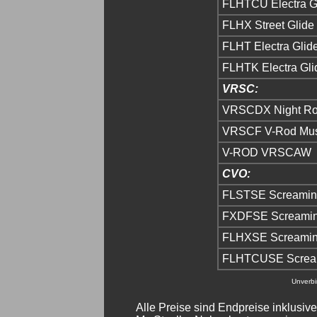
FLHTCU Electra Gl
FLHX Street Glide
FLHT Electra Glid
FLHTK Electra Glid
VRSC:
VRSCDX Night Ro
VRSCF V-Rod Mus
V-ROD VRSCAW
CVO:
FLSTSE Screamin E
FXDFSE Screamin
FLHXSE Screamin 
FLHTCUSE Screami
Unverbi
Alle Preise sind Endpreise inklusive