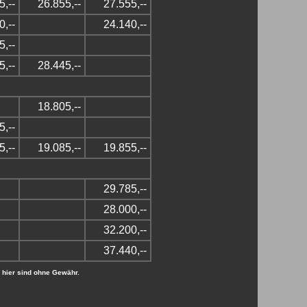
5,--
26.855,--
27.555,--
0,--
24.140,--
5,--
5,--
28.445,--
18.805,--
5,--
5,--
19.085,--
19.855,--
29.785,--
28.000,--
32.200,--
37.440,--
 hier sind ohne Gewähr.