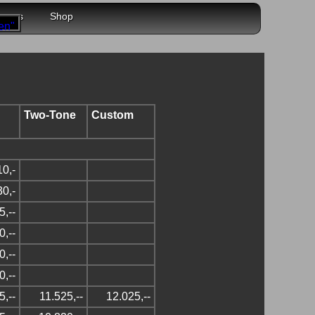
r uns
Shop
Two-Tone
Custom
10,-
30,-
5,--
0,--
0,--
0,--
5,--
11.525,--
12.025,--