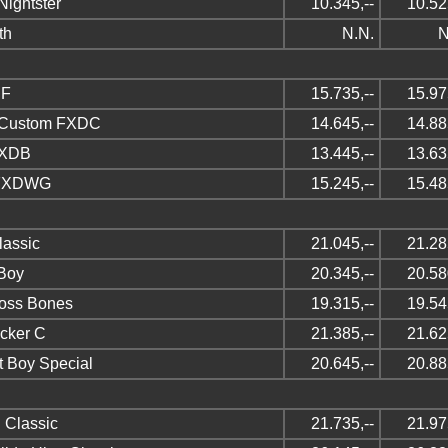
Nightster
10.345,--
10.52
th
N.N.
N
DF
15.735,--
15.97
e Custom FXDC
14.645,--
14.88
FXDB
13.445,--
13.63
 FXDWG
15.245,--
15.48
lassic
21.045,--
21.28
 Boy
20.345,--
20.58
ross Bones
19.315,--
19.54
cker C
21.385,--
21.62
t Boy Special
20.645,--
20.88
Classic
21.735,--
21.97