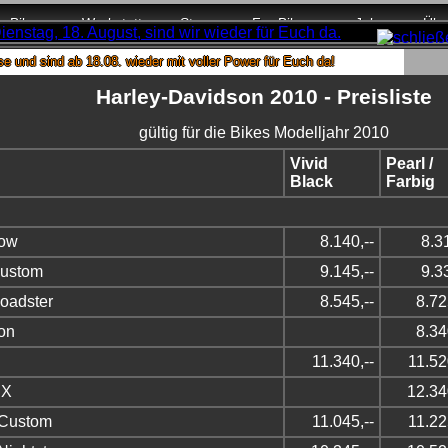
Bikes
Werkstatt
Store
For Bikers
Jobs
Übe
 ab 18.08. wieder mit voller Power für Euch da!
Harley-Davidson 2010 - Preisliste
gültig für die Bikes Modelljahr 2010
Vivid
Pearl /
Black
Farbig
Low
8.140,--
8.3
Custom
9.145,--
9.3
Roadster
8.545,--
8.72
ron
8.34
11.340,--
11.52
 X
12.34
 Custom
11.045,--
11.22