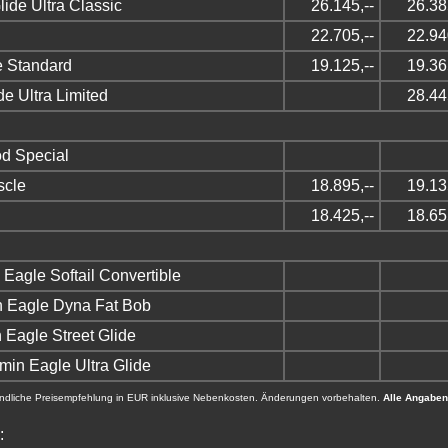
ide Ultra Classic
26.145,--
26.38
22.705,--
22.94
e Standard
19.125,--
19.36
e Ultra Limited
28.44
d Special
cle
18.895,--
19.13
18.425,--
18.65
agle Softail Convertible
 Eagle Dyna Fat Bob
Eagle Street Glide
n Eagle Ultra Glide
ndliche Preisempfehlung in EUR inklusive Nebenkosten. Änderungen vorbehalten.
Alle Angaben
: