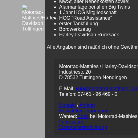
MwSt, aller Nebenkosten sowie:
Alarmanlage bei allen Big Twins
1 Jahr HOG Mitgliedschaft
HOG "Road Assistance"
erster Tankfüllung
Bordwerkzeug
Harley-Davidson Rucksack
Alle Angaben sind natürlich ohne Gewähr. (
Motorrad-Matthies / Harley-Davidson
Industriestr. 20
D-78532 Tuttlingen-Nendingen
E-Mail:
info@motorrad-matthies.co
Telefon:
07461 -
96 469 - 0
Kontakt
/
Anfahrt
Newsletter abonnieren
Wanted:
Jobs
bei Motorrad-Matthies
Impressum
Datenschutzerklärung