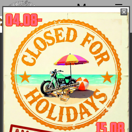
Menu
n 4. bis 15.08. Sommerpause
08. wieder mit voller Power für
Euch da!
Harley-Davidson Modelljahr 2023 - die
Bikes
Harley-Davidson 120th Anniversary Limited
Modelle:
Ein bedeutsamer Anlass verdient etwas
wirklich Einzigartiges - und hier ist es: 6 ganz
besondere Jubiläumsmodelle.