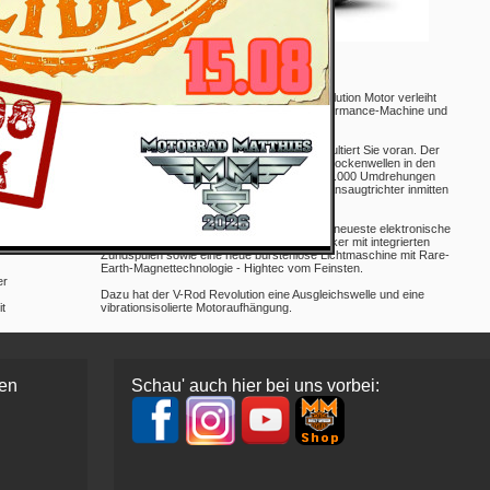
Technik
Der neue 1130 Kubikzentimeter große Revolution Motor verleiht
der V Rod den Charakter einer echten Performance-Machine und
die ihr angemessene Kraftentfaltung.
Ein Dreh am Gasgriff, und Ihre V-Rod katapultiert Sie voran. Der
ig
60-Grad-V-Twin mit je zwei obenliegenden Nockenwellen in den
Vierventilköpfen erlaubt Drehzahlen bis zu 9.000 Umdrehungen
pro Minute. Gespeist durch zwei gewaltige Ansaugtrichter inmitten
einer nicht minder gewaltigen Airbox.
Doch damit nicht genug: Der Revolution hat neueste elektronische
Einspritzung, High-Energy-Zündkerzenstecker mit integrierten
Zündspulen sowie eine neue bürstenlose Lichtmaschine mit Rare-
Earth-Magnettechnologie - Hightec vom Feinsten.
er
Dazu hat der V-Rod Revolution eine Ausgleichswelle und eine
t
vibrationsisolierte Motoraufhängung.
gen
Schau' auch hier bei uns vorbei: