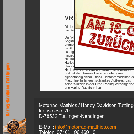
VRSCA V-ROD
Die legendäre Marke Harley-Davidson wird um
die Baureihe VRSCA reicher.
Die V-Rod ist das erste Mitglied im neuen
Segment der Performance Cruiser. Ihr
atemberaubendes Custom Styling verrät eindeut
die Abstammung, mit dem neuen
flüssigkeitsgekühlten 60 Grad Revolution Motor
hingegen, betritt Harley-Davidson absolutes
Neuland. Das Styling der V-Rod trägt eindeutige
Harley-Charakterzüge und kommt doch mit
eloxierten Aluminium Body Panels, dem im
Hydroforming-Verfahren hergestellten Rahmen
und mit dem breiten Hinterradreifen ganz
eigenständig daher. Diese Elemente verleihen d
Maschine ihr langes, schlankes Äußeres, das
seine Wurzeln in der Drag-Racing-Vergangenhei
von Harley-Davidson hat.
Motorrad-Matthies / Harley-Davidson Tuttlin
Industriestr. 20
D-78532 Tuttlingen-Nendingen
E-Mail:
info@motorrad-matthies.com
Telefon:
07461 -
96 469 - 0