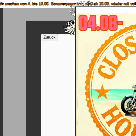
hen von 4. bis 15.08. Sommerpause und sind ab 18.08. wieder mit voller Pow
Home