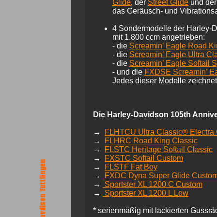
Glide
, der
Street Glide
und de
das Geräusch- und Vibrations
4 Sondermodelle der Harley-D
mit 1.800 ccm angetrieben:
- die
Screamin’ Eagle Road K
- die
Screamin’ Eagle Ultra Cla
- die
Screamin’ Eagle Softail S
- und die
FXDSE Screamin’ E
Jedes dieser Modelle zeichnet
Die Harley-Davidson 105th Annive
→
FLHTCU Ultra Classic® Electra 
→
FLHRC Road King Classic
→
FLSTC Heritage Softail Classic
→
FXSTC Softail Custom
→
FLSTF Fat Boy
→
FXDC Dyna Super Glide Custo
→
Sportster XL 1200 C Custom
→
Sportster XL 1200 L Low
* serienmäßig mit lackierten Gussrä