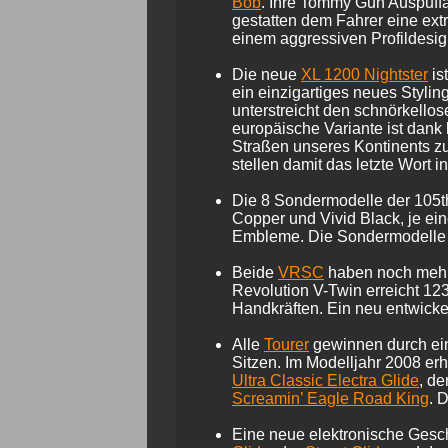
Bob
. Ihre Tommy Gun Auspuffa
gestatten dem Fahrer eine ext
einem aggressiven Profildesi
Die neue
XL 1200 Nightster
is
ein einzigartiges neues Stylin
unterstreicht den schnörkellos
europäische Variante ist dank
Straßen unseres Kontinents zu
stellen damit das letzte Wort 
Die 8 Sondermodelle der 105th
Copper und Vivid Black, je ein
Embleme. Die Sondermodelle we
Beide
VRSC
haben noch mehr 
Revolution V-Twin erreicht 1
Handkräften. Ein neu entwicke
Alle
Tourer
gewinnen durch ein
Sitzen. Im Modelljahr 2008 er
Ultra Classic Electra Glide
, de
Screamin’ Eagle Road King
. 
Eine neue elektronische Gesch