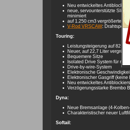
Neu entwickeltes Antiblockier
neue, servounterstützte Slipp
minimiert
auf 1.250 cm3 vergrößerter Re
V-Rod VRSCAW
: Drahtspeic
Touring:
Leistungsteigerung auf 82 PS
Neuer, auf 22,7 Liter vergröße
Bequemere Sitze
Isolated Drive System für noc
Drive-by-wire-System
Elektronische Geschwindigkei
Elektronischer Gasgriff (kein
Neu entwickeltes Antiblockiers
Verzögerungsstarke Brembo Br
Dyna:
Neue Bremsanlage (4-Kolben-F
Charakteristischer neuer Luftf
Softail: