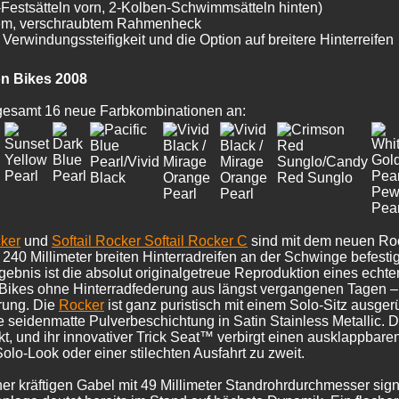
estsätteln vorn, 2-Kolben-Schwimmsätteln hinten)
uem, verschraubtem Rahmenheck
erwindungssteifigkeit und die Option auf breitere Hinterreifen
on Bikes 2008
sgesamt 16 neue Farbkombinationen an:
cker
und
Softail Rocker
Softail Rocker C
sind mit dem neuen Roc
40 Millimeter breiten Hinterradreifen an der Schwinge befesti
ebnis ist die absolut originalgetreue Reproduktion eines echte
Bikes ohne Hinterradfederung aus längst vergangenen Tagen – 
rung. Die
Rocker
ist ganz puristisch mit einem Solo-Sitz ausgerü
e seidenmatte Pulverbeschichtung in Satin Stainless Metallic. 
und ihr innovativer Trick Seat™ verbirgt einen ausklappbaren 
lo-Look oder einer stilechten Ausfahrt zu zweit.
er kräftigen Gabel mit 49 Millimeter Standrohrdurchmesser sig