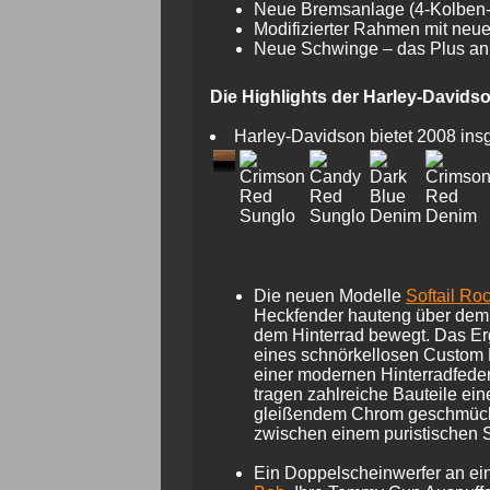
Neue Bremsanlage (4-Kolben-F
Modifizierter Rahmen mit ne
Neue Schwinge – das Plus an V
Die Highlights der Harley-Davids
Harley-Davidson bietet 2008 in
Die neuen Modelle
Softail Ro
Heckfender hauteng über dem 2
dem Hinterrad bewegt. Das Erg
eines schnörkellosen Custom 
einer modernen Hinterradfede
tragen zahlreiche Bauteile ein
gleißendem Chrom geschmückt, 
zwischen einem puristischen So
Ein Doppelscheinwerfer an ein