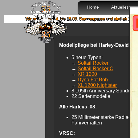
Home
Aktuelles
r machen von 4. bis 15.08. Sommerpause und sind ab 18.08. wieder mit volle
Modellpflege bei Harley-Davidson
5 neue Typen:
→
Softail Rocker
→
Softail Rocker C
→
XR 1200
→
Dyna Fat Bob
→
XL 1200 Nightster
8 105th Anniversary Sonderty
22 Serienmodelle
Alle Harleys '08:
25 Millimeter starke Radlager 
Fahrverhalten
VRSC: