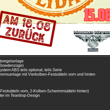
system ABS optional
er-Kupplung, die das Stempeln des Hinterrads beim schnellen H
volution V-Twin mit 125 PS (92 kW)
henrad vorn ab Werk
 (60 kW)
rter Tank
h geschmeidigere Kraftübertragung
tsregelanlage
e Bowdenzüge)
ystem ABS teils optional, teils Serie
emsanlage mit Vierkolben-Festsätteln vorn und hinten
estsätteln vorn, 2-Kolben-Schwimmsätteln hinten)
ilter im Teardrop-Design