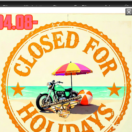
Bikes
Werkstatt
Store
For Bikers
Jobs
Übe
r Power für Euch da!
Schneller, höher, weiter!
 2008:
pen
und hohlgebohrte Radachsen - torsionssteifere Konstruktion opt