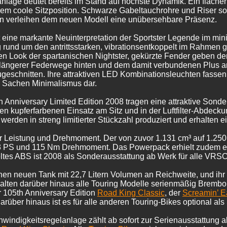
nlage deutet bereits im Stand auf höchste Dynamik. Ein flacher
rem coole Sitzposition. Schwarze Gabeltauchrohre und Riser sow
gn verleihen dem neuen Modell eine unübersehbare Präsenz.
t eine markante Neuinterpretation der Sportster Legende im min
g rund um den antrittsstarken, vibrationsentkoppelt im Rahmen g
en Look der spartanischen Nightster, gekürzte Fender geben den B
 längerer Federwege hinten und dem damit verbundenen Plus an 
geschnitten. Ihre attraktiven LED Kombinationsleuchten fasse
in Sachen Minimalismus dar.
 Anniversary Limited Edition 2008 tragen eine attraktive Sonde
en kupferfarbenen Einsatz am Sitz und in der Luftfilter-Abdeck
rden in streng limitierter Stückzahl produziert und erhalten ei
Leistung und Drehmoment. Der von zuvor 1.131 cm³ auf 1.250 c
23 PS und 115 Nm Drehmoment. Das Powerpack erhielt zudem ei
ltes ABS ist 2008 als Sonderausstattung ab Werk für alle VRSC 
en neuen Tank mit 22,7 Litern Volumen an Reichweite, und ihr 
halten darüber hinaus alle Touring Modelle serienmäßig Bremb
r 105th Anniversary Edition
Road King Classic
, der
Screamin’ Ea
Darüber hinaus ist es für alle anderen Touring-Bikes optional al
windigkeitsregelanlage zählt ab sofort zur Serienausstattung 