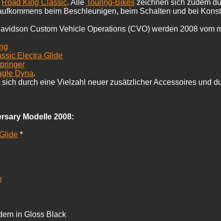
r
Road King Classic
. Alle
Touring-Bikes
zeichnen sich zudem dur
aufkommens beim Beschleunigen, beim Schalten und bei Konstan
avidson Custom Vehicle Operations (CVO) werden 2008 vom mä
ing
ssic Electra Glide
pringer
agle Dyna
.
 sich durch eine Vielzahl neuer zusätzlicher Accessoires und
rsary Modelle 2008:
Glide
*
m
dern in Gloss Black