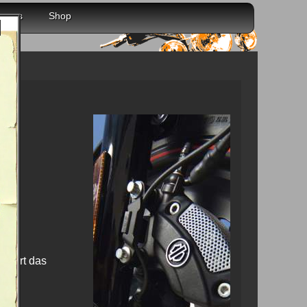
r uns
Shop
imiert das