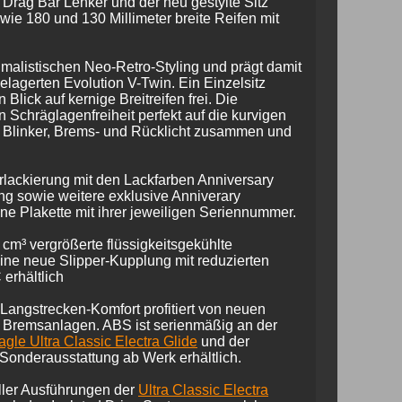
 Drag Bar Lenker und der neu gestylte Sitz
ie 180 und 130 Millimeter breite Reifen mit
imalistischen Neo-Retro-Styling und prägt damit
elagerten Evolution V-Twin. Ein Einzelsitz
lick auf kernige Breitreifen frei. Die
Schräglagenfreiheit perfekt auf die kurvigen
n Blinker, Brems- und Rücklicht zusammen und
rlackierung mit den Lackfarben Anniversary
ung sowie weitere exklusive Anniverary
ne Plakette mit ihrer jeweiligen Seriennummer.
m³ vergrößerte flüssigkeitsgekühlte
ne neue Slipper-Kupplung mit reduzierten
erhältlich
Langstrecken-Komfort profitiert von neuen
o Bremsanlagen. ABS ist serienmäßig an der
gle Ultra Classic Electra Glide
und der
s Sonderausstattung ab Werk erhältlich.
aller Ausführungen der
Ultra Classic Electra