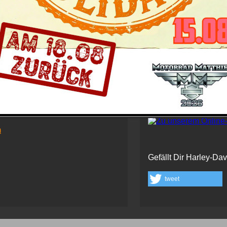
 Tuttlingen
Schau' auch hier bei 
m
Gefällt Dir Harley-Da
tweet