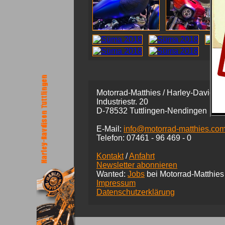
Motorrad-Matthies / Harley-Davidson
Industriestr. 20
D-78532 Tuttlingen-Nendingen
E-Mail:
info@motorrad-matthies.co
Telefon:
07461 -
96 469 - 0
Kontakt
/
Anfahrt
Newsletter abonnieren
Wanted:
Jobs
bei Motorrad-Matthies
Impressum
Datenschutzerklärung