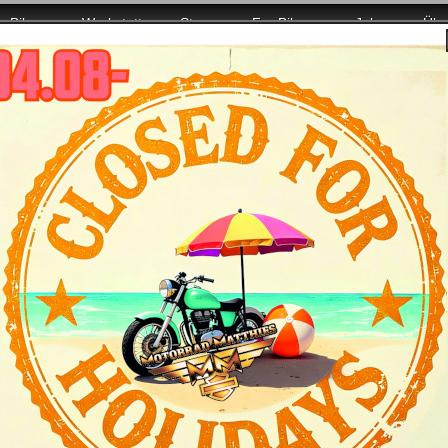
Bikes
Werkstatt
Store
For Bikers
Jobs
Übe
r mit voller Power für Euch da!
rley-Davidson-Saison 2018 bei der Süddeu
n 2018, mit Neuem und allem: 115th Anniversary, die Harleys 2
re, Clothes, Rokker Bekleidung, die Events 2018... Dazu natür
rfreude auf die kommende Saison.