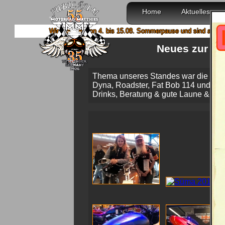
Home
Aktuelles
Wir machen von 4. bis 15.08. Sommerpause und sind ab 18.08. wiede
Neues zur Ha
Thema unseres Standes war die Saiso
Dyna, Roadster, Fat Bob 114 und ande
Drinks, Beratung & gute Laune & Vo