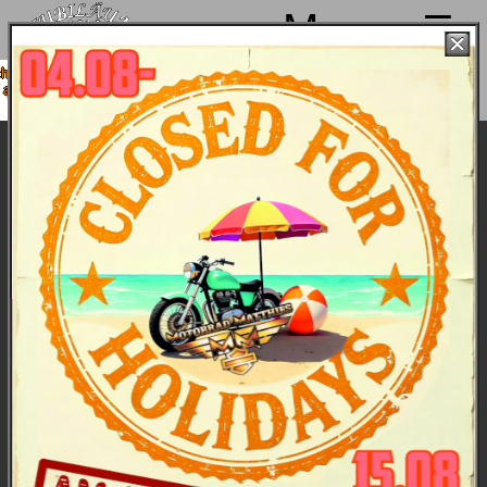
Menu
on 4. bis 15.08. Sommerpause
.08. wieder mit voller Power für
Euch da!
Datenschutzerklärung
Das Wichtige in Kürze: Unser Ding sind die Bikes
von Harley-Davidson & nicht das Sammeln von
Daten. Hier ist unsere
allgemeine
Datenschutzerklärung
als PDF. Im folgenden Text
geht's nur um unsere Homepage.
Wir verwenden keinerlei Analyse-Tools, die Eure
Daten speichern. Als Anfahrtskarte nutzen wir das
als datenschutzfreundlich bekannte
OpenStreetMap. „Like“- und „Teilen“-Buttons
sammeln keine Daten, sondern laufen über das
datenschutzkonforme Javascript „Shariff“. Auch
Youtube (Videos im erweiterten Datenschutzmodus
eingebettet) sammelt erst, wenn Ihr das Video
anseht. Und „Kekse“ (Cookie = kleiner Merker, der
auf Eurem Rechner gesetzt wird) nutzen wir nicht,