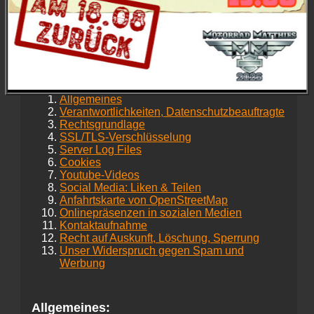
um Eure Daten zu sammeln, sondern servieren wir
Euch lieber bei Events bei uns in Nendingen (z.B.
beim
Bikerfrühstück
) als im Internet.
Das war's schon im Wesentlichen, nun zu den
Einzelheiten:
Allgemeines
Verantwortlichkeiten, Datenschutzbeauftragte
Rechtsgrundlage
SSL/TLS-Verschlüsselung
Server Log Files
Cookies
Youtube-Videos
Social Media: Liken & Teilen
Anfahrtskarte von OpenStreetMap
Onlinepräsenzen in sozialen Medien
Kontaktaufnahme
Recht auf Auskunft, Löschung, Sperrung
Unser Widerspruch gegen Spam und
Werbung
Allgemeines: