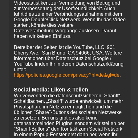
Videostatistiken, zur Vermeidung von Betrug und
zur Verbesserung der Userfreundlichkeit. Auch
führt dies zu einer Verbindungsaufnahme mit dem
Google DoubleClick Netzwerk. Wenn Ihr das Video
starten, könnte dies weitere
Datenverarbeitungsvorgänge auslösen. Darauf
haben wir keinen Einfluss.
Betreiber der Seiten ist die YouTube, LLC, 901
Cherry Ave., San Bruno, CA 94066, USA. Weitere
Informationen über Datenschutz bei Google /
YouTube finden Ihr in deren Datenschutzerklärung
unter:
https://policies.google.com/privacy?hl=de&gl=de
.
Social Media: Liken & Teilen
Wir verwenden die datenschutzsicheren „Shariff“-
Schaltflächen. „Shariff“ wurde entwickelt, um mehr
Privatsphäre im Netz zu ermöglichen und die
üblichen "Share"-Buttons der sozialen Netzwerke
zu ersetzen. Bei uns gibt es also keine
datensammelnden Plugins, sondern wir stellen per
"Shariff-Buttons" den Kontakt zum Social Network
in einem Popup-Fenster erst dann her, wenn Ihr