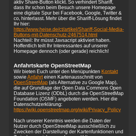
aktiv Share-Button klickt. So verhindert Shariff,
dass Ihr schon beim Besuch unsere Homepage
eine digitale Spur bei Facebook, Google, Twitter &
co, hinterlasst. Mehr über die Shariff-Lösung findet
Ihr hier:
https://www.heise.de/ct/artikel/Shariff-Social-Media-
Buttons-mit-Datenschutz-2467514.html
Nachteil: Ihr müsst Javsacript aktiviert haben.
Hoffentlich teilt Ihr Interessantes auf unserer
Homepage dennoch (oder gerade) reichlich!
Anfahrtskarte OpenStreetMap
Wir bieten Euch unter den Menüpunkten
Kontakt
sowie
Anfahrt
einen Kartenausschnitt von
OpenStreetMap
(als Alternative zu Google Map),
die auf Grundlage der Open Data Commons Open
Database Lizenz (ODbL) durch die OpenStreetMap
Foundation (OSMF) angeboten werden. Hier die
Datenschutzerklärung:
https://wiki.openstreetmap.org/wiki/Privacy_Policy
Nach unserer Kenntnis werden die Daten der
Nutzer durch OpenStreetMap ausschließlich zu
Zwecken der Darstellung der Kartenfunktionen und