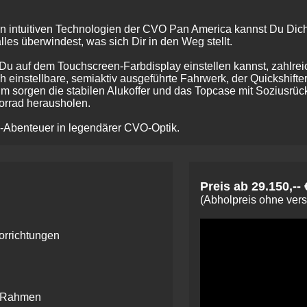
n intuitiven Technologien der CVO Pan America kannst Du Dich v
lles überwindest, was sich Dir in den Weg stellt.
u auf dem Touchscreen-Farbdisplay einstellen kannst, zahlrei
ch einstellbare, semiaktiv ausgeführte Fahrwerk, der Quickshifte
m sorgen die stabilen Alukoffer und das Topcase mit Soziusrü
orrad herausholen.
ad-Abenteuer in legendärer CVO-Optik.
Preis ab 29.150,-- 
(Abholpreis ohne ver
orrichtungen
n Rahmen