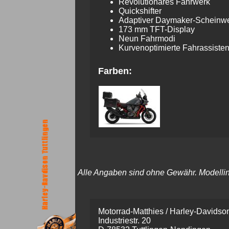
Revolutionäres Fahrwerk
Quickshifter
Adaptiver Daymaker-Scheinwe
173 mm TFT-Display
Neun Fahrmodi
Kurven­optimierte Fahr­assiste
Farben:
Alle Angaben sind ohne Gewähr. Modellinfo
Motorrad-Matthies / Harley-Davidson
Industriestr. 20