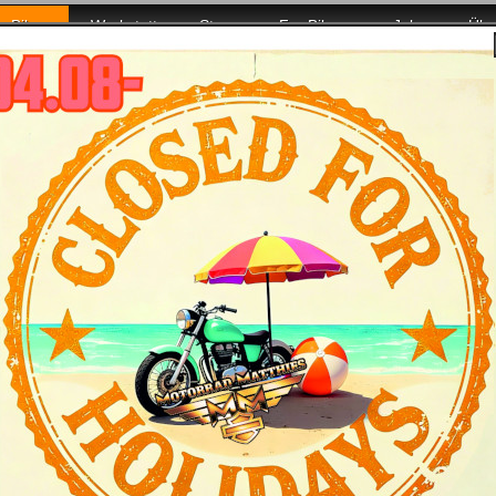
Bikes
Werkstatt
Store
For Bikers
Jobs
Übe
ler Power für Euch da!
VO Pan America Modelljahr 2025 - Bike & Bil
tmerkmale
Daten