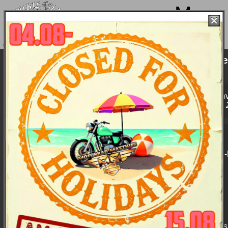
Menu
Wir machen von 4. bis 15.08. Sommerpause und sind ab
18.08. wieder mit voller Power für Euch da!
Preisliste: alle Parts, Clothes & Accessori
Davidson
Sämtliche Preise sind Endpreise inkl. 19% MwSt und unv
Preis-Empfehlungen. Und ohne Gewähr!
(Stand: 15. 03.
Suche:
nach (englischer Original-)Bezeichnung oder Teil
verkürzte Angaben reichen
(z.B. Part-Nr.
10
→
10
00,
10
001 .....
Such-Joker ist das Sternchen: "*"
(z.B. Part-Nr.
99*7
→
99
00
7
-00V,
99
110
7
-04V ...)
Ergebnis:
Angezeigt werden je max. 100 Zeilen
"ersetzt durch": Wurde durch anderes, modifiziertes 