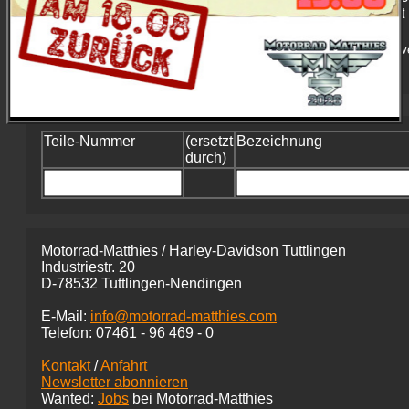
und ist in der ursprünglichen Form (meistens) nicht 
Die Preise sind die Originalpreisvorschläge von Harley-Davidson, unv
verstehen sich inkl. 10 % Handling-Gebühr. Irrtum vorbehalten.
Teile-Nummer
(ersetzt
Bezeichnung
durch)
Motorrad-Matthies / Harley-Davidson Tuttlingen
Industriestr. 20
D-78532 Tuttlingen-Nendingen
E-Mail:
info@motorrad-matthies.com
Telefon:
07461 -
96 469 - 0
Kontakt
/
Anfahrt
Newsletter abonnieren
Wanted:
Jobs
bei Motorrad-Matthies