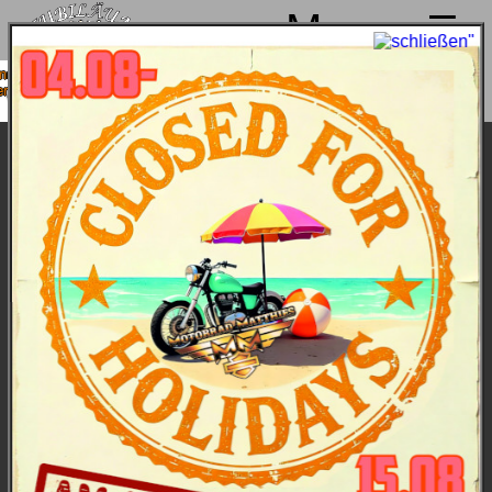
Menu
erpause
ower für
Nikolaus-Punsch-Party 2016
Von drauß' vom Walde kam er her und musste uns
sagen, es weihnachtet sehr! Da setzte er sich auf
seine Harley und kam angefahren, mitgebracht hatte
er Überrraschungen, jede Menge toller Gäste,
reichlich sehenswerte Bikes und gutes Wetter. Auch
der gute Zweck kam nicht zu kurz: Die Band
Los
Talismanes
freut sich über 1.000,-- Euro, die sie für
die Technik ihres Benifizkonzertes in Nendingen am
10.12. benötigen.