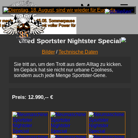
Menu
 machen von 4. bis 15.08. Sommerpause
sind ab 18.08. wieder mit voller Power für
Euch da!
Used Sportster Nightster Special
Bilder
/
Technische Daten
Sie tritt an, um den Trott aus dem Alltag zu kicken.
Im Gepäck hat sie nicht nur urbane Coolness,
sondern auch jede Menge Sportster-Gene.
Preis: 12.990,-- €