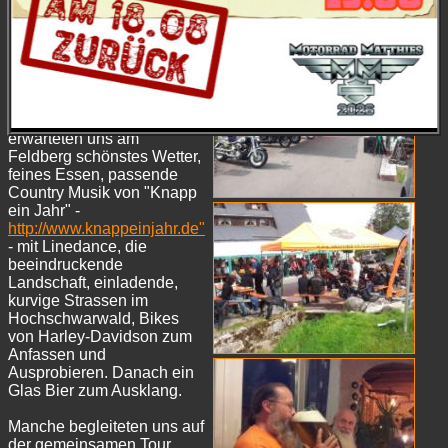
und Dran. Wie jedes Jahr
hatte sich das Bikerhotel
Grüner Baum -
www.gruenerbaum-
feldberg.de
- bestens den
Harley-Event vorbreietet.
Und Wie bisher immer
erwarteten uns am
Feldberg schönstes Wetter,
feines Essen, passende
Country Musik von "Knapp
ein Jahr" -
http://www.knappeinjahr.de"
- mit Linedance, die
beeindruckende
Landschaft, einladende,
kurvige Strassen im
Hochschwarwald, Bikes
von Harley-Davidson zum
Anfassen und
Ausprobieren. Danach ein
Glas Bier zum Ausklang.
Manche begleiteten uns auf
der gemeinsamen Tour