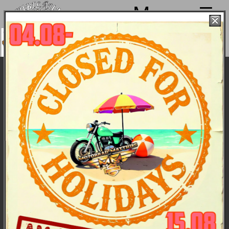
Menu
Wir machen von 4. bis 15.08. Sommerpause
nd sind ab 18.08. wieder mit voller Power für
Euch da!
Harley goes Feldberg - Harleywood im
Herbst 2012
Vorab: Hier leider nur sehr
wenige Fotos. Ein Blick ins
umfangreiche
Fotoalbum
von Knapp ein Jahr
von
diesem Event lohnt. Wir
gestehen neidlos - da
waren fleißigere Fotografen
am Werk!
Wie immer im Herbst
startete auch 2012 unser
Probefahrt-Event im
Schwarzwald
"Harleywood" mit Party,
Live-Musik und allem Drum