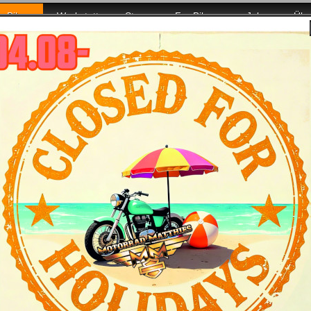
Bikes
Werkstatt
Store
For Bikers
Jobs
Übe
t voller Power für Euch da!
Ultra Limited Modelljahr 2024 - Bike & Bilde
tmerkmale
Daten
chine MY2024) bietet erstklassige Touring-Performance ohne K
schen kann. Dazu Ausgewogenheit bei Maßen, Ausstattung und Au
, die ein Touring-Erlebnis mit allen Extras wollen.
u den beheizten Lenkergriffen hat die Ultra Limited genau die
-Entlüftung für optimalen Luftstrom bei reduziertes Widerstan
eitsregelung, die hochleistungsfähige Vorder- und Hinterradfed
haben. Gib' Deine Ziele ins GPS ein und los geht's.
 Dir gelassen hast, wirst Du Dich wunderbar fühlen.