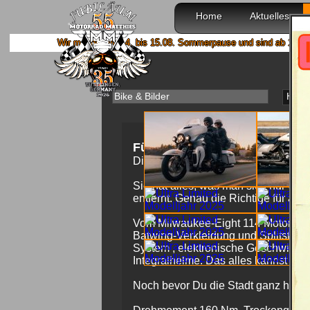
Home
Aktuelles
Wir machen von 4. bis 15.08. Sommerpause und sind ab 18.08. wieder mi
Bike & Bilder
Haup
Für die, die alles wollen.
Die Ultra Limited („Crossover“-Mas
Sie hat alles, was man sich nur wün
entfernt. Genau die Richtige für alle
Vom Milwaukee-Eight 114 Motor bis z
Batwing-Verkleidung und Splitstream
System , elektronische Geschwindigk
Integralhelme. Das alles kannst Du 
Noch bevor Du die Stadt ganz hinter