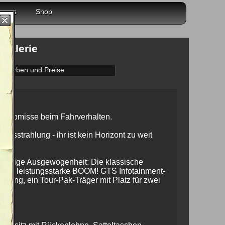
r uns
Shop
rgalerie
Farben und Preise
ompromisse beim Fahrverhalten.
sstrahlung - ihr ist kein Horizont zu weit
 richtige Ausgewogenheit: Die klassische
d, das leistungsstarke BOOM! GTS Infotainment-
erung, ein Tour-Pak-Träger mit Platz für zwei