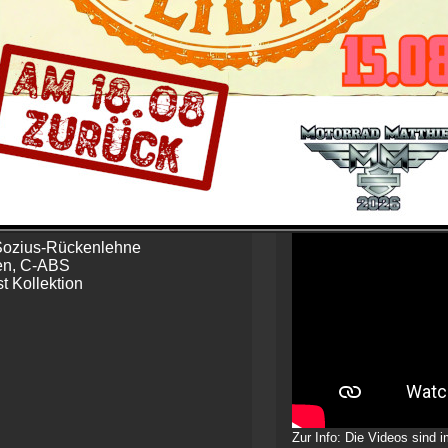
399 kg, Höhe des Sitzes (unbelastet) 740 mm. Trittbretter, Soz
ruise Control. 2024 in düsterem Black Finish und auch in Toba
Preis ab 34.255,-- 
(Abholpreis ohne ver
 Fahrsicherheit
stream-Belüftung
Sozius-Rückenlehne
en, C-ABS
t Kollektion
Zur Info: Die Videos sind