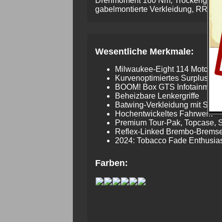
Drehmoment 160 Nm, Trockengewicht 
gabelmontierte Verkleidung, RRDS, C
Wesentliche Merkmale:
Milwaukee-Eight 114 Motor
Kurvenoptimiertes Surplus zur
BOOM! Box GTS Infotainment
Beheizbare Lenkergriffe
Batwing-Verkleidung mit Split
Hochentwickeltes Fahrwerk
Premium Tour-Pak, Topcase, 
Reflex-Linked Brembo-Brems
2024: Tobacco Fade Enthusias
Farben: