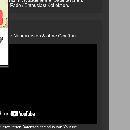
iussitz mit Rückenlehne, Satteltaschen,
cco Fade / Enthusiast Kollektion.
€
steckte Nebenkosten & ohne Gewähr)
 im erweiterten Datenschutzmodus von Youtube