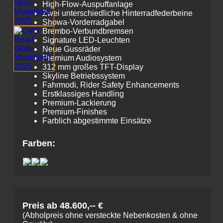
High-Flow-Auspuffanlage
Zwei unterschiedliche Hinterradfederbeine
Showa-Vorderradgabel
Brembo-Verbundbremsen
Signature LED-Leuchten
Neue Gussräder
Premium Audiosystem
312 mm großes TFT-Display
Skyline Betriebssystem
Fahrmodi, Rider Safety Enhancements
Erstklassiges Handling
Premium-Lackierung
Premium-Finishes
Farblich abgestimmte Einsätze
Farben:
Preis ab 48.600,-- €
(Abholpreis ohne versteckte Nebenkosten & ohne