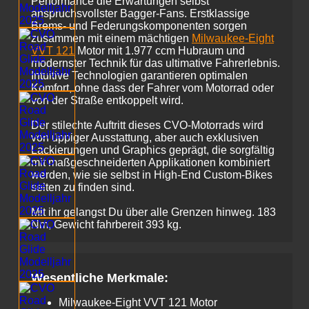
Performance die Erwartungen selbst
anspruchsvollster Bagger-Fans. Erstklassige
Brems- und Federungskomponenten sorgen
zusammen mit einem mächtigen
Milwaukee-Eight
VVT 121
Motor mit 1.977 ccm Hubraum und
modernster Technik für das ultimative Fahrerlebnis.
Intuitive Technologien garantieren optimalen
Komfort, ohne dass der Fahrer vom Motorrad oder
von der Straße entkoppelt wird.
Der stilechte Auftritt dieses CVO-Motorrads wird
von üppiger Ausstattung, aber auch exklusiven
Lackierungen und Graphics geprägt, die sorgfältig
mit maßgeschneiderten Applikationen kombiniert
werden, wie sie selbst in High-End Custom-Bikes
selten zu finden sind.
Mit ihr gelangst Du über alle Grenzen hinweg. 183
Nm, Gewicht fahrbereit 393 kg.
Wesentliche Merkmale:
Milwaukee-Eight VVT 121 Motor