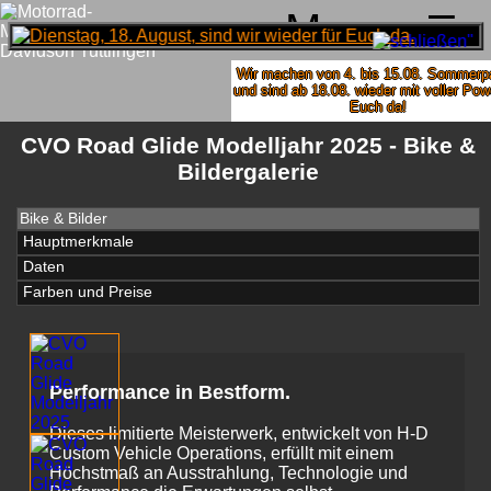
Menu
Wir machen von 4. bis 15.08. Sommerpa
und sind ab 18.08. wieder mit voller Power
Euch da!
CVO Road Glide Modelljahr 2025 - Bike &
Bildergalerie
Bike & Bilder
Hauptmerkmale
Daten
Farben und Preise
Performance in Bestform.
Dieses limitierte Meisterwerk, entwickelt von H-D
Custom Vehicle Operations, erfüllt mit einem
Höchstmaß an Ausstrahlung, Technologie und