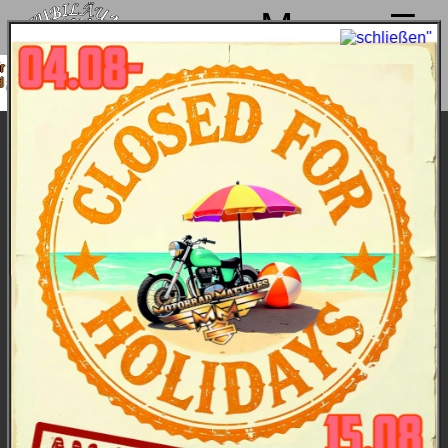
Menu
machen von 4. bis 15.08. Sommerpause
ind ab 18.08. wieder mit voller Power für
Euch da!
Sport Glide Modelljahr 2024 - Bike &
Bildergalerie
Bike & Bilder
Hauptmerkmale
Daten
Farben und Preise
Mehr als nur ein Tourer.
Die Sport Glide („Crossover“-Maschine MY2024)
vereint mit ihren easy abnehmbaren koffern und