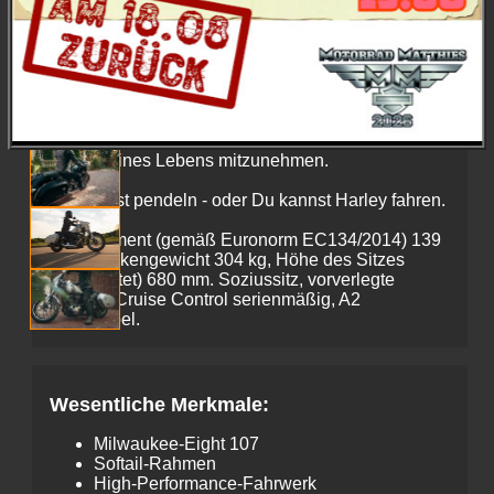
der abnehmbare Lenker­verkleidung einen Custom-
Cruiser mit einem leichten Tourer. Der Kurvenspaß
ohne Ende wartet genauso wie der endlose
Highway, und es ist Deine Wahl: Verschlinge
endlose Asphalt-Meilen, etwas Platz für Ausrüstung
ist dabei. Oder strippe sie und lerne die Straßen
der Stadt auf ganz neue, aufregende Art kennen.
So oder so, die Sport Glide ist bereit, Dich auf die
Fahrt Deines Lebens mitzunehmen.
Du kannst pendeln - oder Du kannst Harley fahren.
Drehmoment (gemäß Euronorm EC134/2014) 139
Nm, Trockengewicht 304 kg, Höhe des Sitzes
(unbelastet) 680 mm. Soziussitz, vorverlegte
Rasten, Cruise Control serienmäßig, A2
kompatibel.
Wesentliche Merkmale:
Milwaukee-Eight 107
Softail-Rahmen
High-Performance-Fahrwerk