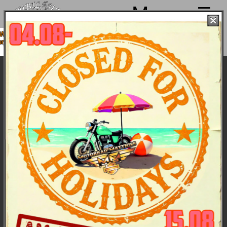
Menu
r machen von 4. bis 15.08. Sommerpause
 sind ab 18.08. wieder mit voller Power für
Euch da!
Sport Modelljahr 2025 - die Bikes
Die Bikes 2025 als PDF (Katalog, 30 Seiten) zum Download:
DEU_MY25-Katalog.pdf
Eine Modellfamilie, die von der ehrwürdigen
Sportster begründet wurde. Ikonisches Design,
authentischer Sound. Diese Bikes sind ideal für
kurvenreiche Bergstraßen, aber auch für die Stadt.