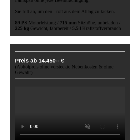
Fahrspaß ohne jede Beeinträchtigung.
Sie tritt an, um den Trott aus dem Alltag zu kicken.
89 PS
Motorleistung /
715 mm
Sitzhöhe, unbeladen /
225 kg
Gewicht, fahrbereit /
5,5 l
Kraftstoffverbrauch
Preis ab 14.450-- €
(Abholpreis ohne versteckte Nebenkosten & ohne
Gewähr)