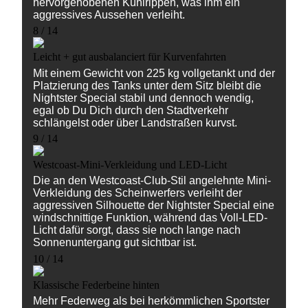
hervorgehobenen Kühlrippen, was ihm ein
aggressives Aussehen verleiht.
8 / 14
Leicht + gut ausbalanciert für Kurvenfahrten
Mit einem Gewicht von 225 kg vollgetankt und der
Platzierung des Tanks unter dem Sitz bleibt die
Nightster Special stabil und dennoch wendig,
egal ob Du Dich durch den Stadtverkehr
schlängelst oder über Landstraßen kurvst.
9 / 14
Westcoast-Mini-Verkleidung und LED-Licht
Die an den Westcoast-Club-Stil angelehnte Mini-
Verkleidung des Scheinwerfers verleiht der
aggressiven Silhouette der Nightster Special eine
windschnittige Funktion, während das Voll-LED-
Licht dafür sorgt, dass sie noch lange nach
Sonnenuntergang gut sichtbar ist.
10 / 14
Klassische Federbeine hinten
Mehr Federweg als bei herkömmlichen Sportster