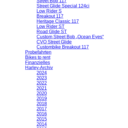
Street Bob 117
Street Glide Special 124ci
Low Rider S
Breakout 117
Heritage Classic 117
Low Rider ST
Road Glide ST
Custom Street Bob „Ocean Eyes“
CVO Street Glide
Custombike Breakout 117
Probefahrten
Bikes to rent
Finanzielles
Harley-Archiv
2024
2023
2022
2021
2020
2019
2018
2017
2016
2015
2014