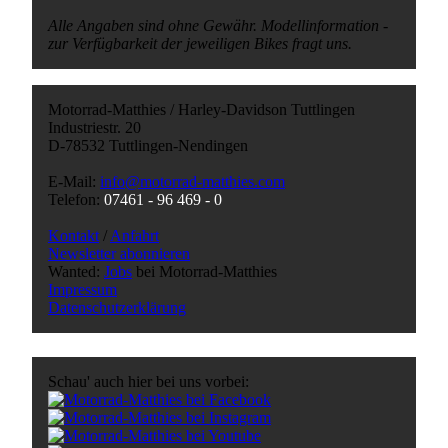
Alle Angaben sind ohne Gewähr. Modellinformation -
zur Verfügbarkeit der jeweiligen Bikes fragt uns.
Motorrad-Matthies / Harley-Davidson Tuttlingen
Industriestr. 20
D-78532 Tuttlingen-Nendingen
E-Mail:
info@motorrad-matthies.com
Telefon:
07461 -
96 469 - 0
Kontakt
/
Anfahrt
Newsletter abonnieren
Wanted:
Jobs
bei Motorrad-Matthies
Impressum
Datenschutzerklärung
Schau' auch hier bei uns vorbei: