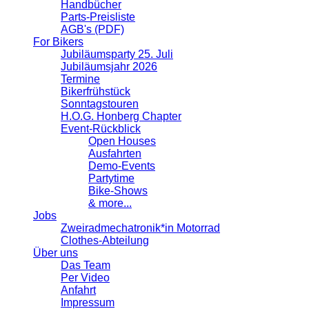
Handbücher
Parts-Preisliste
AGB's (PDF)
For Bikers
Jubiläumsparty 25. Juli
Jubiläumsjahr 2026
Termine
Bikerfrühstück
Sonntagstouren
H.O.G. Honberg Chapter
Event-Rückblick
Open Houses
Ausfahrten
Demo-Events
Partytime
Bike-Shows
& more...
Jobs
Zweiradmechatronik*in Motorrad
Clothes-Abteilung
Über uns
Das Team
Per Video
Anfahrt
Impressum