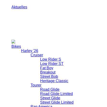
Schausonntag: 12:00 - 16:00h
Aktuelles
Was geht?
Hier erfahrt Ihr, was sich aktuell rund um die Bikes von
Harley-Davidson tut. Und vor allem, was sich rund um
uns tut. Und welche Harley- und Biker-Events bei uns
und im Südwesten demnächst anstehen.
Bikes
Harley '26
Cruiser
Low Rider S
Low Rider ST
Fat Boy
Breakout
Street Bob
Heritage Classic
Tourer
Road Glide
Road Glide Limited
Street Glide
Street Glide Limited
Pan America