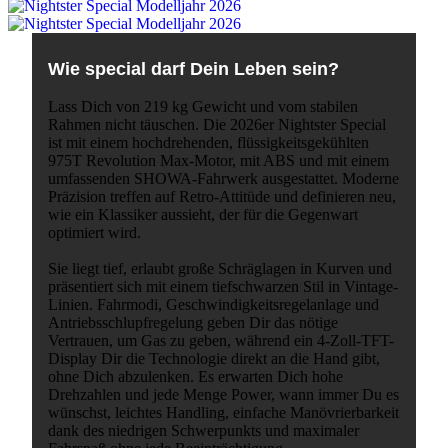
Wie special darf Dein Leben sein?
Lass Dich von 219 kg Gewicht und vom stabilen
Rahmen nicht täuschen. Die 2026er Nightster Special
ist mit einem hochdrehenden, flüssigkeitsgekühlten
975T Revolution Max-Motor, mit ABS und mit einem
umfassenden SHOWA-Fahrwerk ausgestattet. Moderne
Präzision treffen auf Retro-Attitüde und definieren neu,
wie ein Klassiker aussieht, der für die Gegenwart
optimiert wird.
Sie liegt tief, erlaubt große Schräglagen in Kurven und
präsentiert sich mit einem tiefschwarzen Stil in Vintage-
Linien. Fahrmodi, Geschwindigkeitsregelanlage und
Antriebsschlupfregelung geben Dir das nötige
Vertrauen, um Gas zu geben, während ein 4-Zoll-TFT-
Display Dir die Technologie direkt an die Hand gibt,
ohne Dich abzulenken. Es erwarten Dich hohe
Drehzahlen und jede Menge Power, wann immer Du es
wünschst, leichtes Handling, einfache Manövrierbarkeit
dank des niedrigen Schwerpunkts und maximaler