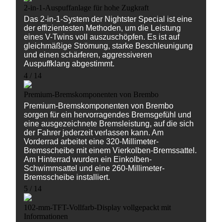
2-in-1-Auspuffanlage für hohe Zugkraft
Das 2-in-1-System der Nightster Special ist eine
der effizientesten Methoden, um die Leistung
eines V-Twins voll auszuschöpfen. Es ist auf
gleichmäßige Strömung, starke Beschleunigung
und einen schärferen, aggressiveren
Auspuffklang abgestimmt.
4 / 14
Premium-Bremskomponenten von Brembo
Premium-Bremskomponenten von Brembo
sorgen für ein hervorragendes Bremsgefühl und
eine ausgezeichnete Bremsleistung, auf die sich
der Fahrer jederzeit verlassen kann. Am
Vorderrad arbeitet eine 320-Millimeter-
Bremsscheibe mit einem Vierkolben-Bremssattel.
Am Hinterrad wurden ein Einkolben-
Schwimmsattel und eine 260-Millimeter-
Bremsscheibe installiert.
5 / 14
102-mm-TFT-Vollfarb-Display vollgepackt mit
Informationen