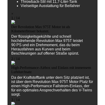
Throwback-Stil mit 11,7-Liter-Tank
Vielseitige Ausstattung für Beifahrer
×
1 / 14
Der Revolution Max 975T Motor ist als
Kilometerfresser bekannt.
Der flüssigkeitsgekühlte und schnell
hochdrehende Revolution Max 975T leistet
90 PS und ein Drehmoment, das du beim
Herausfahren aus Kurven und beim
Beschleunigen auf offener Straße spürst.
2 / 14
High-Performance-Airbox und Einlass mit immensem
Luftdurchsatz
Da der Kraftstofftank unter dem Sitz platziert ist,
ist über dem Revolution Max 975T Motor Platz für
einen High-Performance Fallstrom-Einlass, der
für ein optimales Ansprechverhalten des V-Twins
sorgt.
3 / 14