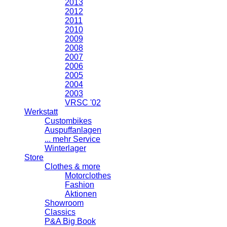
2013
2012
2011
2010
2009
2008
2007
2006
2005
2004
2003
VRSC '02
Werkstatt
Custombikes
Auspuffanlagen
... mehr Service
Winterlager
Store
Clothes & more
Motorclothes
Fashion
Aktionen
Showroom
Classics
P&A Big Book