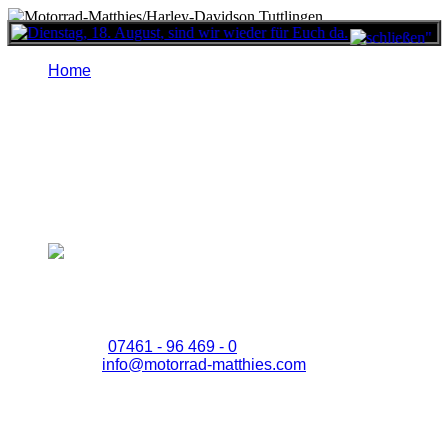
Menu
Home
Wir machen von 4. bis 15.08. Sommerpause und sind
ab 18.08. wieder mit voller Power für Euch da!
Herzlich willkommen
auf der Homepage von Motorrad-Matthies / Harley-
Davidson Tuttlingen, dem Harley-Dealer im Raum
Bodensee-Donau, direkt am Tor zum Donautal in einer
der schönsten Motorrad-Gegenden Deutschlands.
Motorrad-Matthies/Harley-Davidson Tuttlingen
Industriestr. 20
78532 Tuttlingen, Ortsteil Nendingen
Telefon:
07461 -
96 469 - 0
E-Mail:
info@motorrad-matthies.com
Öffnungszeiten:
Di.-Fr..: 09:00 - 13:00 & 14:00 - 18:00h
Samstag: 09:00 - 14:00h