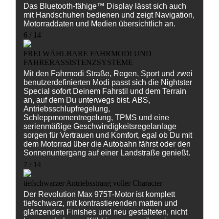
Das Bluetooth-fähige™ Display lässt sich auch
mit Handschuhen bedienen und zeigt Navigation,
Motorraddaten und Medien übersichtlich an.
6 / 14
FREI WÄHLBARE FAHRMODI UND
FAHRERASSISTENZSYSTEME
Mit den Fahrmodi Straße, Regen, Sport und zwei
benutzerdefinierten Modi passt sich die Nightster
Special sofort Deinem Fahrstil und dem Terrain
an, auf dem Du unterwegs bist. ABS,
Antriebsschlupfregelung,
Schleppmomentregelung, TPMS und eine
serienmäßige Geschwindigkeitsregelanlage
sorgen für Vertrauen und Komfort, egal ob Du mit
dem Motorrad über die Autobahn fährst oder den
Sonnenuntergang auf einer Landstraße genießt.
7 / 14
tiefschwarzer Antriebsstrang voller Character
Der Revolution Max 975T-Motor ist komplett
tiefschwarz, mit kontrastierenden matten und
glänzenden Finishes und neu gestalteten, nicht