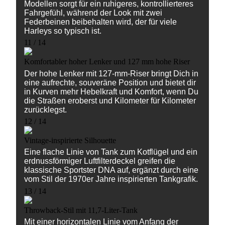
Modellen sorgt für ein ruhigeres, kontrollierteres
Fahrgefühl, während der Look mit zwei
Federbeinen beibehalten wird, der für viele
Harleys so typisch ist.
11 / 14
Komfortabler hoher Lenker und 127 mm hohe Riser
Der hohe Lenker mit 127-mm-Riser bringt Dich in
eine aufrechte, souveräne Position und bietet dir
in Kurven mehr Hebelkraft und Komfort, wenn Du
die Straßen eroberst und Kilometer für Kilometer
zurücklegst.
12 / 14
Vintage-inspirierte Silhouette
Eine flache Linie von Tank zum Kotflügel und ein
erdnussförmiger Luftfilterdeckel greifen die
klassische Sportster DNA auf, ergänzt durch eine
vom Stil der 1970er Jahre inspirierten Tankgrafik.
13 / 14
Throwback-Stil mit 11,7-Liter-Tank
Mit einer horizontalen Linie vom Anfang der