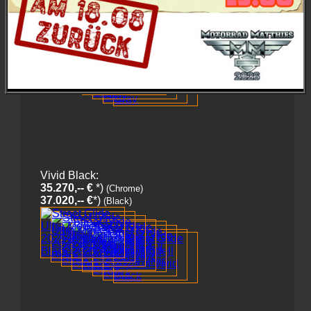
36.320,-- €
*)
(Black)
Vivid Black:
35.270,-- €
*)
(Chrome)
37.020,-- €
*)
(Black)