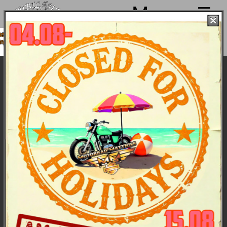
Menu
hen von 4. bis 15.08. Sommerpause
 ab 18.08. wieder mit voller Power für
Euch da!
Used Custom Street Bob „Ocean Eyes“
Bilder
/
Technische Daten
Ein Motorrad, das Dich packt und nicht wieder
loslässt. Wind um die Nase & Meer unterm Hintern.
Der Harley-Traum unserer Chefin Nina wurde zum
35. Jubiläum von Harley-Davidson Tuttlingen (MM
91) Motorrad."
Diese Custom Street Bob „Ocean Eyes“
finanzieren? Kein Thema, da haben wir attraktive
Konditionen - sprich' uns an.
Preis: 34.999,-- €