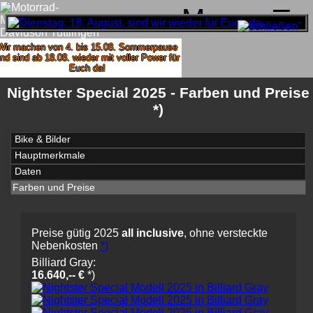
Menu
ir machen von 4. bis 15.08. Sommerpause
d sind ab 18.08. wieder mit voller Power für
Euch da!
Nightster Special 2025 - Farben und Preise
*)
Bike & Bilder
Hauptmerkmale
Daten
Farben und Preise
Preise gütig 2025
all inclusive
, ohne versteckte
Nebenkosten
*)
Billiard Gray:
16.640,-- €
*)