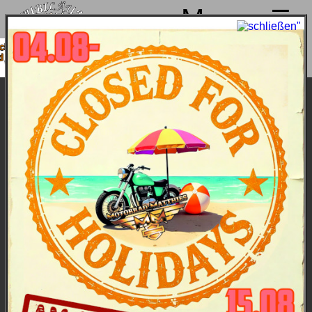
Menu
n von 4. bis 15.08. Sommerpause
b 18.08. wieder mit voller Power für
Euch da!
Low Rider ST 2025 - Farben und Preise *)
Bike & Bilder
Hauptmerkmale
Daten
Farben und Preise
Preise gütig 2025
all inclusive
, ohne versteckte
Nebenkosten
*)
... in Chrome Finish oder düsterem Black Finish zu
haben
Billiard Gray:
25.020,-- €
*)
(Chrome)
26.770,-- €
*)
(Black)