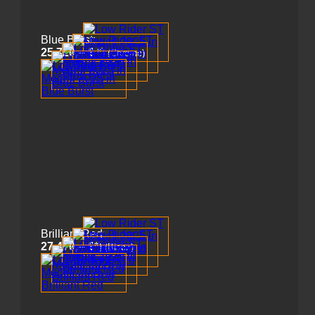
Blue Burst:
25.720,-- €
*)
(Chrome)
Brilliant Red:
27.470,-- €
*)
(Black)