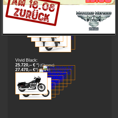
Vivid Black:
25.720,-- €
*)
(Chrome)
27.470,-- €
*)
(Black)