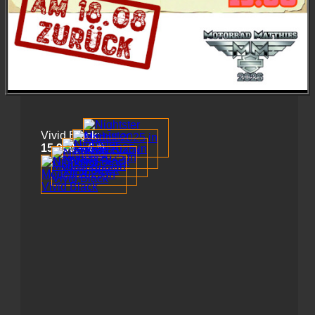
Vivid Black:
15.950,-- €
*)