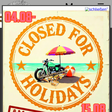
Menu
achen von 4. bis 15.08. Sommerpause
nd ab 18.08. wieder mit voller Power für
Euch da!
Nightster 2024 - Farben und Preise *)
Bike & Bilder
Hauptmerkmale
Daten
Farben und Preise
Preise gütig 2025
all inclusive
, ohne versteckte
Nebenkosten
*)
Billiard Gray:
15.555,-- €
*)