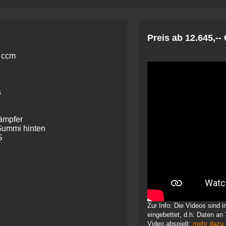
Preis ab 12.645,-- 
2 ccm
s
dämpfer
Gummi hinten
S
Zur Info: Die Videos sind
eingebettet, d.h. Daten an
Video abspielt:
mehr dazu