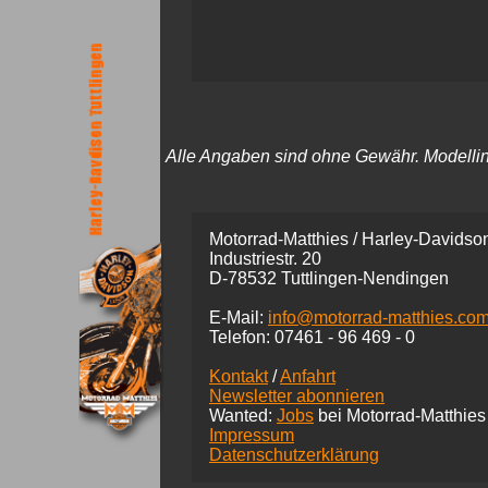
Alle Angaben sind ohne Gewähr. Modellinfo
Motorrad-Matthies / Harley-Davidson
Industriestr. 20
D-78532 Tuttlingen-Nendingen
E-Mail:
info@motorrad-matthies.co
Telefon:
07461 -
96 469 - 0
Kontakt
/
Anfahrt
Newsletter abonnieren
Wanted:
Jobs
bei Motorrad-Matthies
Impressum
Datenschutzerklärung