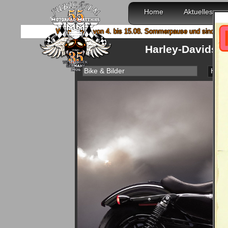
Home
Aktuelles
Wir machen von 4. bis 15.08. Sommerpause und sind ab 18.08. wieder m
Harley-Davidson 
Bike & Bilder
Haup