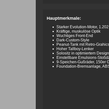
Hauptmerkmale:
Starker Evolution-Motor, 1.20
Kräftige, muskulöse Optik
Wuchtiges Front-End
Dark-Custom-Style
Peanut-Tank mit Retro-Grahic
Hoher Tallboy-Lenker
Solositz in optimiertem Design
Einstellbare Emulsions-Stoß­
9-Speichen-Gußräder, 150er 
Foundation-Brems­an­lage, AB