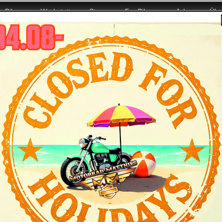
Bikes
Werkstatt
Store
For Bikers
Jobs
Übe
it voller Power für Euch da!
Sportster Forty-Eight Special Modelljahr 202
tmerkmale
Daten