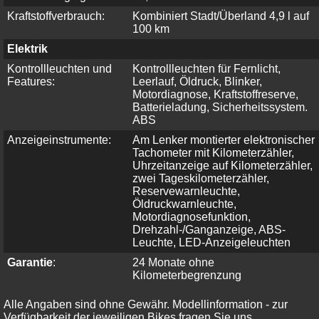
Kraftstoffverbrauch:
Kombiniert Stadt/Überland 4,9 l auf
100 km
Elektrik
Kontrollleuchten und
Kontrollleuchten für Fernlicht,
Features:
Leerlauf, Öldruck, Blinker,
Motordiagnose, Kraftstoffreserve,
Batterieladung, Sicherheitssystem.
ABS
Anzeigeinstrumente:
Am Lenker montierter elektronischer
Tachometer mit Kilometerzähler,
Uhrzeitanzeige auf Kilometerzähler,
zwei Tageskilometerzähler,
Reservewarnleuchte,
Öldruckwarnleuchte,
Motordiagnosefunktion,
Drehzahl-/Ganganzeige, ABS-
Leuchte, LED-Anzeigeleuchten
Garantie
:
24 Monate ohne
Kilometerbegrenzung
Alle Angaben sind ohne Gewähr. Modellinformation - zur
Verfügbarkeit der jeweiligen Bikes fragen Sie uns.