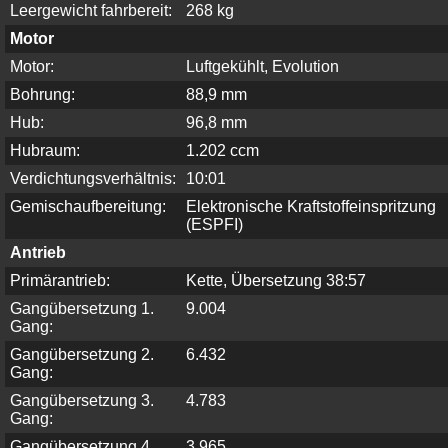
Leergewicht fahrbereit:
268 kg
Motor
Motor:
Luftgekühlt, Evolution
Bohrung:
88,9 mm
Hub:
96,8 mm
Hubraum:
1.202 ccm
Verdichtungsverhältnis:
10:01
Gemischaufbereitung:
Elektronische Kraftstoffeinspritzung
(ESPFI)
Antrieb
Primärantrieb:
Kette, Übersetzung 38:57
Gangübersetzung 1.
9.004
Gang:
Gangübersetzung 2.
6.432
Gang:
Gangübersetzung 3.
4.783
Gang:
Gangübersetzung 4.
3.965