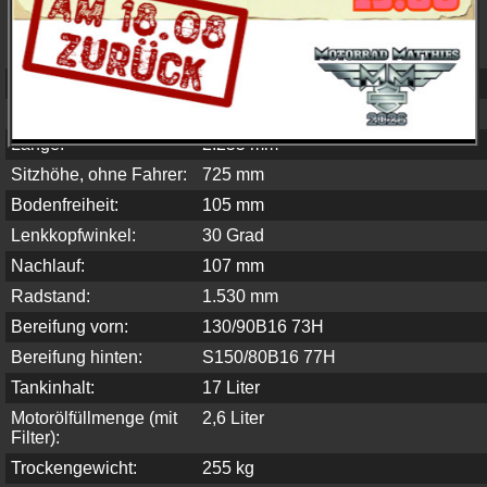
Mysterious Red Sunglo & Velocity Red
Sunglo
12.745,-- €
ABS:
Standard
Maße und Gewichte
Länge:
2.255 mm
Sitzhöhe, ohne Fahrer:
725 mm
Bodenfreiheit:
105 mm
Lenkkopfwinkel:
30 Grad
Nachlauf:
107 mm
Radstand:
1.530 mm
Bereifung vorn:
130/90B16 73H
Bereifung hinten:
S150/80B16 77H
Tankinhalt:
17 Liter
Motorölfüllmenge (mit
2,6 Liter
Filter):
Trockengewicht:
255 kg