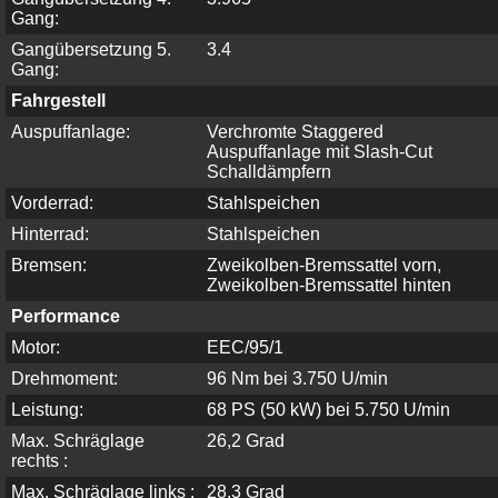
Gang:
Gangübersetzung 5.
3.4
Gang:
Fahrgestell
Auspuffanlage:
Verchromte Staggered
Auspuffanlage mit Slash-Cut
Schalldämpfern
Vorderrad:
Stahlspeichen
Hinterrad:
Stahlspeichen
Bremsen:
Zweikolben-Bremssattel vorn,
Zweikolben-Bremssattel hinten
Performance
Motor:
EEC/95/1
Drehmoment:
96 Nm bei 3.750 U/min
Leistung:
68 PS (50 kW) bei 5.750 U/min
Max. Schräglage
26,2 Grad
rechts :
Max. Schräglage links :
28,3 Grad