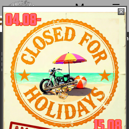
Menu
r machen von 4. bis 15.08. Sommerpause
 sind ab 18.08. wieder mit voller Power für
Euch da!
Harley-Davidson Sportster XL 1200 Custom
2016 - Technische Daten
Eine brandneue Sitzbank. Eine fantastische neue Federung.
Noch nie fühlte es sicher besser an, mit dem großen
Drehmoment aus einem 1200 ccm Harley-Davidson-Motor im
niedrigen Drehzahlbereich über den Asphalt zu rollen.
Bike &
Details
Daten
Farben und
Bilder
Preise
Farben:
Vivid Black
12.165,-- €
Charcoal Pearl
12.445,-- €
Superior Blue
12.445,-- €
Amber Whiskey & Vivid Black
12.745,-- €
Deep Jade Pearl & Vivid Black
12.745,-- €