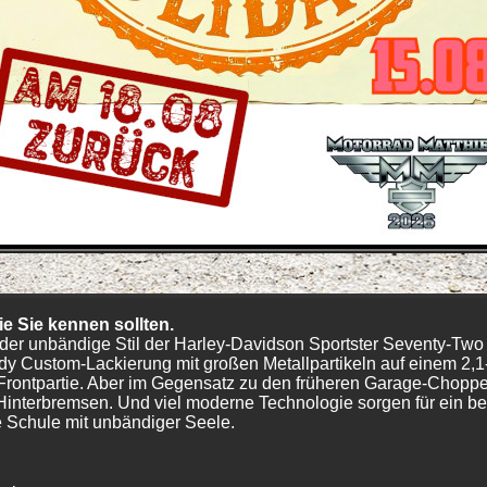
ie Sie kennen sollten.
er unbändige Stil der Harley-Davidson Sportster Seventy-Two w
dy Custom-Lackierung mit großen Metallpartikeln auf einem 2,
rontpartie. Aber im Gegensatz zu den früheren Garage-Chopper
Hinterbremsen. Und viel moderne Technologie sorgen für ein b
e Schule mit unbändiger Seele.