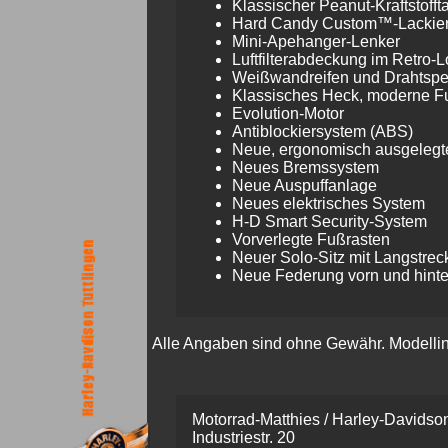
Klassischer Peanut-Kraftstofft
Hard Candy Custom™-Lackie
Mini-Apehanger-Lenker
Luftfilterabdeckung im Retro-
Weißwandreifen und Drahtspei
Klassisches Heck, moderne Fu
Evolution-Motor
Antiblockiersystem (ABS)
Neue, ergonomisch ausgelegt
Neues Bremssystem
Neue Auspuffanlage
Neues elektrisches System
H-D Smart Security-System
Vorverlegte Fußrasten
Neuer Solo-Sitz mit Langstre
Neue Federung vorn und hint
Alle Angaben sind ohne Gewähr. Modellinfo
Motorrad-Matthies / Harley-Davidson
Industriestr. 20