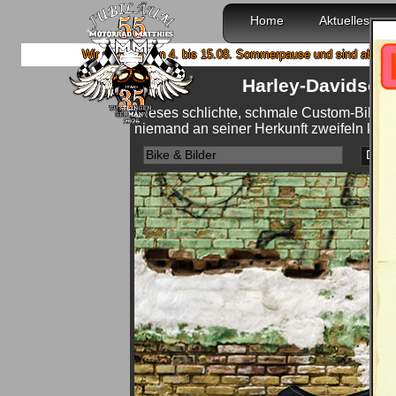
Home
Aktuelles
Wir machen von 4. bis 15.08. Sommerpause und sind ab 18.08. wieder m
Harley-Davidson 
Dieses schlichte, schmale Custom-Bike ve
niemand an seiner Herkunft zweifeln kann
Bike & Bilder
Detai