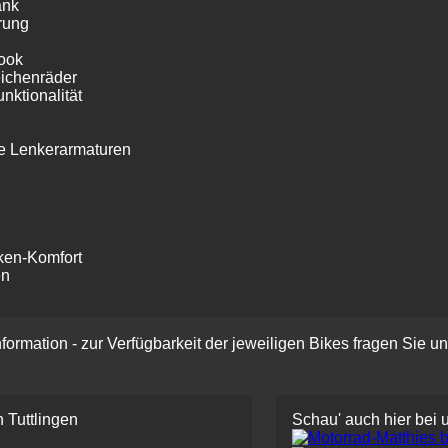
ank
rung
Look
chen­räder
nktionalität
e Lenkerarmaturen
cken-Komfort
en
rmation - zur Verfügbarkeit der jeweiligen Bikes fragen Sie un
 Tuttlingen
Schau' auch hier bei 