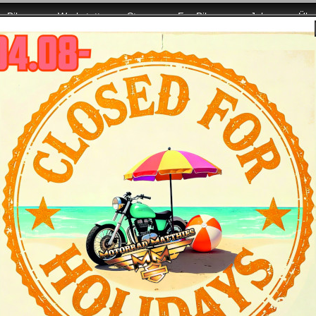
Bikes
Werkstatt
Store
For Bikers
Jobs
Übe
it voller Power für Euch da!
Sportster XL 1200 Seventy-Two Modelljahr 20
rsprüht den authentischen Geist der Chopper der 70er Jahre, m
.
ls
Daten