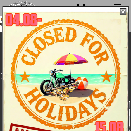
Menu
ir machen von 4. bis 15.08. Sommerpause
d sind ab 18.08. wieder mit voller Power für
Euch da!
Street Glide 2009: Features
Features
Daten
Touring:
Farben
Bildergalerie
und
Preise
Auf der Street Glide gleiten Sie souverän über endlose
Asphaltbänder, während das Audiosystem die Begleitmusik
spielt.
2009 neu:
Präziseres Handling, Plus an Zuladung bei noch
mehr Fahrkomfort, mehr Platz für den Beifahrer und
minimiertem Reifenverschleiß.
(Bild)
Gummigelagerter Twin
Cam 96™ Motor mit 1.584
cm³ und Einspritzung mit 6-
Ganggetriebe Cruise Drive,