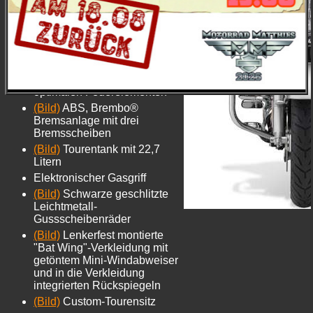
neuem Isolated Drive
System, aktivem Ansaug- und
Auspuff-System - schwarz
pulverbeschichtet mit
verchromten Details
(Bild)
Neu konstruierter
Rahmen mit neuen,
optimalen Federelementen
(Bild)
ABS, Brembo®
Bremsanlage mit drei
Bremsscheiben
(Bild)
Tourentank mit 22,7
Litern
Elektronischer Gasgriff
(Bild)
Schwarze geschlitzte
Leichtmetall-
Gussscheibenräder
(Bild)
Lenkerfest montierte
"Bat Wing"-Verkleidung mit
getöntem Mini-Windabweiser
und in die Verkleidung
integrierten Rückspiegeln
(Bild)
Custom-Tourensitz