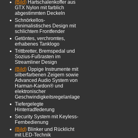
(Bild)
Hartschalenkoffer aus
GTX Nylon mit farblich
abgestimmten Deckeln
Schnörkellos-
minimalistisches Design mit
schlichtem Frontfender
Getöntes, verchromtes,
erhabenes Tanklogo
Trittbretter, Bremspedal und
Sozius-Fußrasten im
Streamliner Design
(Bild)
Üppige Instrumente mit
silberfarbenen Zeigern sowie
Advanced Audio System von
Harman-Kardon® und
elektronischer
Geschwindigkeitsregelanlage
Tiefergelegte
Hinterradfederung
Security System mit Keyless-
Fernbedienung
(Bild)
Blinker und Rücklicht
mit LED-Technik