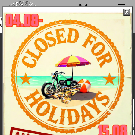
Menu
ir machen von 4. bis 15.08. Sommerpause
d sind ab 18.08. wieder mit voller Power für
Euch da!
Road King 2009: Features
Features
Daten
Touring:
Farben
Bildergalerie
und
Preise
Sie hat alle Insignien, die dem König der Strasse gebühren -
inkl. modernster Technik
2009 neu:
Präziseres Handling, Plus an Zuladung bei noch
mehr Fahrkomfort, mehr Platz für den Beifahrer und
minimiertem Reifenverschleiß.
(Bild)
Gummigelagerter
Twin Cam 96™
Motor mit 1.584 cm³
und Einspritzung