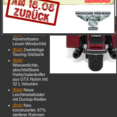
mit schwarzen
Zylindern und
zinnfarbener
Motorbeschichtung
und mit neuem
Isolated Drive
System
(Bild)
Windschild:
Abnehmbares
Lexan-Windschild
(Bild)
Zweiteilige
Touring-Sitzbank
(Bild)
Wasserdichte,
abschließbare
Hartschalenkoffer
aus GTX Nylon mit
32 L Volumen
(Bild)
Neue
Leichtmetallräder
mit Dunlop-Reifen
(Bild)
Neu
konstruierter, 67%
steiferer Rahmen