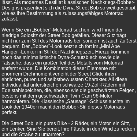
lässt. Als modernes Destillat klassischen Nachkriegs-Bobber-
Designs präsentiert sich die Dyna Street Bob so weit gestrippt,
wie es ihre Bestimmung als zulassungsfähiges Motorrad
zulässt.
Wenn Sie ein „Bobber"-Motorrad suchen, wird Ihnen der
niedrige Solositz der Street Bob gefallen. Dieser Sitz trägt
nicht nur zum Stil des Motorrrads bei, sondern ist auch äußerst
bequem. Der „Bobber"-Look setzt sich fort im „Mini Ape
Hanger"-Lenker im Stil der Nachkriegszeit. Hierzu kommen
noch das minimalistische Dyna-Schutzblech sowie die
Tatsache, dass ein großer Teil des Metalls vom Motorrad
entfernt wurde. Die Kombination dieser Elemente mit
enormem Drehmoment verleiht der Street Glide ihren
ehrlichen, puren und selbstbewussten Charakter. All diese
Individualität unterstreichen schwarze 19-Zoll-Rädern mit
Edelstahlspeichen, die, ebenso wie die geschwärzten Felgen,
bestens mit dem geschwärzten Twin Cam 96-Motor
harmonieren. Die Klassische „Sausage"-Schlussleuchte im
Look der 1940er macht den Bobber-Stil dieses Motorrads
perfekt.
Die Street Bob, ein pures Bike - 2 Räder, ein Motor, ein Sitz,
ein Lenker. Sind Sie bereit, Ihre Fäuste in den Wind zu recken
und die Straße zu umarmen?