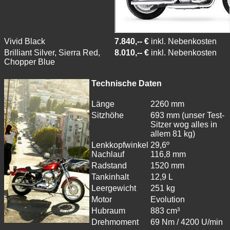
Vivid Black
7.840,-- €
inkl. Nebenkosten
Brilliant Silver, Sierra Red,
8.010,-- €
inkl. Nebenkosten
Chopper Blue
Technische Daten
Länge
2260 mm
Sitzhöhe
693 mm (unser Test-
Sitzer wog alles in
allem 81 kg)
Lenkkopfwinkel
29,6º
Nachlauf
116,8 mm
Radstand
1520 mm
Tankinhalt
12,9 L
Leergewicht
251 kg
Motor
Evolution
Hubraum
883 cm³
Drehmoment
69 Nm / 4200 U/min