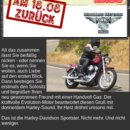
Wenn Sie dieses pure, ursprüngliche Motorrad noch nie genau
angeschaut haben, treten Sie jetzt näher: Lassen Sie den
Blick auf der klassichen Silhouette des Tanks ruhen, dann
tiefer schweifen, auf die verchromte Staggered-Shorty Dual
Auspuffanlage. Und dann senken Sie den Blick noch tiefer,
zum erstaunlich niedrigen Preis.
All das zusammen
lässt Sie beifällig
nicken - oder nennen
Sie es, wenn Sie
wollen, auch Liebe
auf den ersten Blick.
Dann besteigen Sie
erstmals den Solositz
und begrüßen Ihren
neu gewonnenen Freund mit einer Handvoll Gas. Der
kraftvolle Evolution-Motor beantwortet diesen Gruß mit
donnerdem Harley-Sound. Ihr Herz dröhnt unisono mit.
Das ist die Harley-Davidson Sportster. Nicht mehr. Und nicht
weniger.