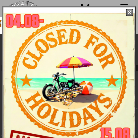
Menu
achen von 4. bis 15.08. Sommerpause
nd ab 18.08. wieder mit voller Power für
Euch da!
XL 883 Sportster 2005
Charakter
Ausstattungsmerkmale
Farben und
Technische
Preise
Daten
(vergrößern)
Charakter
Ein Motorrad, das
sich genauso
problemlos
besitzen lässt wie
es sich fahren lässt.
Ein unverfälschtes
Motorrad,
beschränkt auf das
Wesentliche. Was
auch der Betrachter daran vergeblich sucht - es ist entbehrlich.