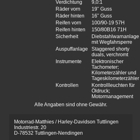
Verdichtung
9,0:1
Räder vorn
19" Guss
Räder hinten
16" Guss
Reifen vorn
100/90-19 57H
Reifen hinten
150/80B16 71H
Sicherheit
Diebstahlwarnanlage
mit Wegfahrsperre
Auspuffanlage
Staggered shorty
duals, verchromt
Instrumente
Elektronischer
Tachometer;
Kilometerzähler und
Tageskilometerzähler
Kontrollen
Kontrollleuchten für
Öldruck;
Motormanagement
Alle Angaben sind ohne Gewähr.
Motorrad-Matthies / Harley-Davidson Tuttlingen
Industriestr. 20
D-78532 Tuttlingen-Nendingen