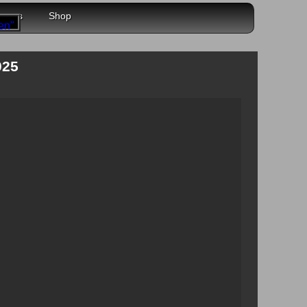
r uns
Shop
025