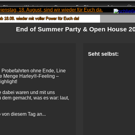
Bikes
Werkstatt
Store
For Bikers
Jobs
Übe
8. wieder mit voller Power für Euch da!
End of Summer Party & Open House 2
Seht selbst:
, Probefahrten ohne Ende, Line
de Menge Harley®-Feeling –
ghlight!
e dabei waren und mit uns
zu dem gemacht, was es war: laut,
 von diesem Tag an...