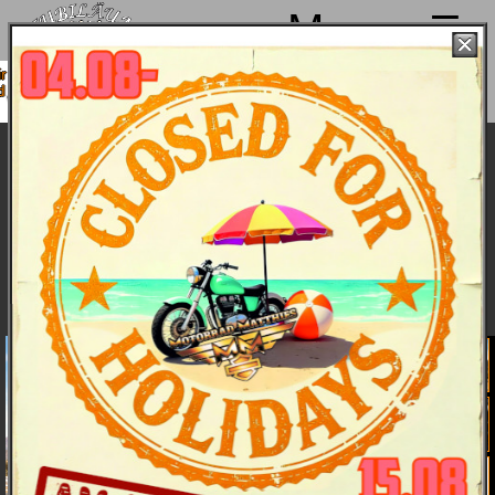
Menu
machen von 4. bis 15.08. Sommerpause
ind ab 18.08. wieder mit voller Power für
Euch da!
Harley-Davidson Heritage Classic
Modelljahr 2022 - Bike & Bildergalerie
Bike & Bilder
Hauptmerkmale
Daten
Farben und Preise