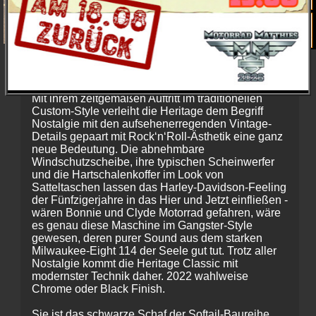
Der Klassiker der modernen Zeit.
Mit ihrem zeitgemäßen Auftritt im traditionellen
Custom-Style verleiht die Heritage dem Begriff
Nostalgie mit den aufsehenerregenden Vintage-
Details gepaart mit Rock‘n‘Roll-Ästhetik eine ganz
neue Bedeutung. Die abnehmbare
Windschutzscheibe, ihre typischen Scheinwerfer
und die Hartschalenkoffer im Look von
Satteltaschen lassen das Harley-Davidson-Feeling
der Fünfzigerjahre in das Hier und Jetzt einfließen -
wären Bonnie und Clyde Motorrad gefahren, wäre
es genau diese Maschine im Gangster-Style
gewesen, deren purer Sound aus dem starken
Milwaukee-Eight 114 der Seele gut tut. Trotz aller
Nostalgie kommt die Heritage Classic mit
modernster Technik daher. 2022 wahlweise
Chrome oder Black Finish.
Sie ist das schwarze Schaf der Softail-Baureihe.