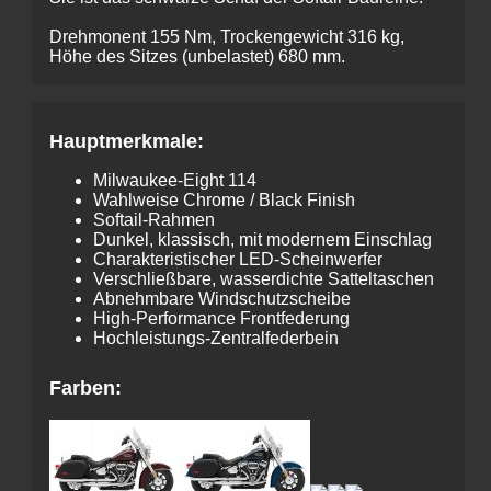
Drehmonent 155 Nm, Trockengewicht 316 kg,
Höhe des Sitzes (unbelastet) 680 mm.
Hauptmerkmale:
Milwaukee-Eight 114
Wahlweise Chrome / Black Finish
Softail-Rahmen
Dunkel, klassisch, mit modernem Einschlag
Charakteristischer LED-Schein­werfer
Verschließ­bare, wasser­dichte Sattel­taschen
Abnehmbare Wind­schutz­scheibe
High-Performance Frontfederung
Hochleistungs-Zentralfederbein
Farben: