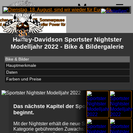
Menu
hen von 4. bis 15.08. Sommerpause
 ab 18.08. wieder mit voller Power für
Euch da!
Harley-Davidson Sportster Nightster
Modelljahr 2022 - Bike & Bildergalerie
Bike & Bilder
Hauptmerkmale
Daten
Farben und Preise
Das nächste Kapitel der Sportster-Saga
beginnt.
Mit der Nightster erhält die neue Sportster-
Kategorie gebührenden Zuwachs: Mit der DNA