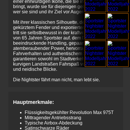
einer ehrwürdigen Ikone, die sie ins Hier und Jetzt
bringt, wurde sie für diejenigen gebaut, die wissen,
wer sie sind und ihr Ziel vor Augen haben.
Mit ihrer klassischen Silhouette, dem Einzelsitz,
gekürztem Fender und exponierten Federbeinen
tritt sie selbstbewusst in der kraftvollen Tradition
von 65 Jahren Sportster auf. dem Das
beeindruckende Handling, gepaart mit
atemberaubender Power, hervorragendem
Fahrverhalten und authentischem Sound,
garantieren sowohl im Stadtverkehr als auch auf
kurvigen Landstraßen Fahrspaß vom Feinsten -
und neidische Blicke.
Die Nightster fährt man nicht, man lebt sie.
Hauptmerkmale:
Flüssigkeitsgekühlter Revolution Max 975T
Mittragender Antriebsstrang
Typische Airbox-Abdeckung
Satinschwarze Räder