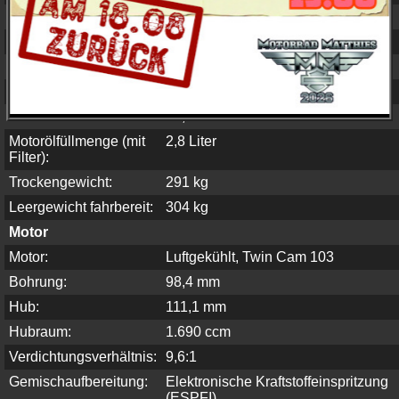
Nachlauf:
119 mm
Radstand:
1.630 mm
Bereifung vorn:
100/90-19 57H
Bereifung hinten:
160/70-17 73V
Tankinhalt:
17,8 Liter
Motorölfüllmenge (mit
2,8 Liter
Filter):
Trockengewicht:
291 kg
Leergewicht fahrbereit:
304 kg
Motor
Motor:
Luftgekühlt, Twin Cam 103
Bohrung:
98,4 mm
Hub:
111,1 mm
Hubraum:
1.690 ccm
Verdichtungsverhältnis:
9,6:1
Gemischaufbereitung:
Elektronische Kraftstoffeinspritzung
(ESPFI)