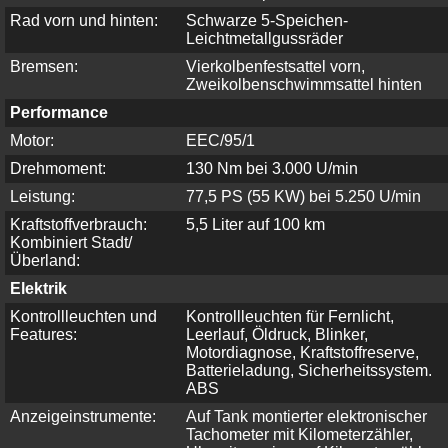
Rad vorn und hinten:
Schwarze 5-Speichen-
Leichtmetallgussräder
Bremsen:
Vierkolbenfestsattel vorn,
Zweikolbenschwimmsattel hinten
Performance
Motor:
EEC/95/1
Drehmoment:
130 Nm bei 3.000 U/min
Leistung:
77,5 PS (55 KW) bei 5.250 U/min
Kraftstoffverbrauch:
5,5 Liter auf 100 km
Kombiniert Stadt/
Überland:
Elektrik
Kontrollleuchten und
Kontrollleuchten für Fernlicht,
Features:
Leerlauf, Öldruck, Blinker,
Motordiagnose, Kraftstoffreserve,
Batterieladung, Sicherheitssystem.
ABS
Anzeigeinstrumente:
Auf Tank montierter elektronischer
Tachometer mit Kilometerzähler,