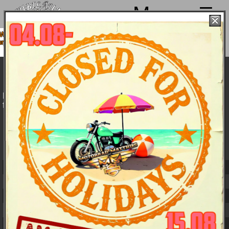
Menu
r machen von 4. bis 15.08. Sommerpause
 sind ab 18.08. wieder mit voller Power für
Euch da!
Harley-Davidson Dyna Street Bob Special
2016 - Technische Daten
Die individualisierte Sreet Bob kommt mit Doppelsitzbank,
flachem Lenker und vorverlegten Fußrasten.
Bike &
Details
Daten
Farben und
Bilder
Preise
Farben:
Black Denim
15.355,-- €
Maße und Gewichte
Länge:
2.395 mm
Sitzhöhe:
670 mm
Bodenfreiheit:
100 mm
Lenkkopfwinkel:
29 Grad