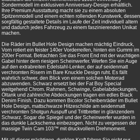
Sondermodell im exklusiven Anniversary-Design erhältlich.
Ihre Premium Ausstattung macht sie zu einem absoluten
Spitzenmodell und einem echten rollenden Kunstwerk, dessen
sorgfältig gestaltete Details im Laufe der Zeit individuell altern
und dadurch jedes Fahrzeug zu einem faszinierenden Unikat
machen.
Die Räder im Bullet Hole Design machen mächtig Eindruck,
Vorn rotiert ein feister 140er Vorderreifen, hinten ein Gummi im
200er Format. Betrachten Sie das Front End mit der wuchtigen
Gabel hinter dem riesigen Scheinwerfer. Werfen Sie ein Auge
auf den extrabreiten Edelstahl-Lenker, der auf seidenmatt
verchromten Risern im Bare Knuckle Design ruht. Es fällt
wahrlich schwer, den Blick von einem solchen Motorrad
abzuwenden. Schwarz ersetzt bei der Fat Boy Special
weitgehend Chrom. Rahmen, Schwinge, Gabelabdeckungen,
Öltank und zahlreiche Abdeckungen tragen ein edles Black
Denim Finish. Dazu kommen Bicolor Scheibenräder im Bullet
Hole Design, mattschwarze Hitzeschilde am seidenmatt
verchromten Shotgun Auspuff und Trittbretter in glänzendem
Schwarz. Sogar die Spiegel und der Scheinwerfer wurden in
das dunkle Lackschema einbezogen. Nicht zu vergessen der
massige Twin Cam 103™ mit druckvollem Drehmoment.
Mit all dieser mächtigen, dunklen Kraft fahren Sie nicht nur