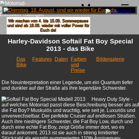
Menu
Wir machen von 4. bis 15.08. Sommerpause
und sind ab 18.08. wieder mit voller Power für
Euch da!
Harley-Davidson Softail Fat Boy Special
2013 - das Bike
Das
Features
Daten
Farben
Bildergalerie
Bike
und
Preise
Die Neuinterpretation einer Legende, um ein Quantum tiefer
und dunkler auf der Straße als ihre legendäre Schwester.
Heavy Duty Style -
auf welches Motorrad passt diese Beschreibung besser als auf
die Fat Boy? Muskulös und wuchtig, wie seit je. Luxuriös und
unverwechselbar. Der perfekte Cruiser auf endlosen Straßen.
Auch ihre niedrigere Schwester, die Fat Boy Low, durch und
durch eine echte Fat Boy, zeigt Größe immer dort, wo es
darauf ankommt. 2013 ist sie auch in streng limitierter
Stückzahl als einzeln nummeriertes 110th Anniversary