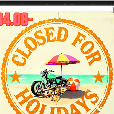
Bikes
Werkstatt
Store
For Bikers
Jobs
Übe
wieder mit voller Power für Euch da!
Harley-Davidson Softail Slim 2013 - das
Features
Daten
Farben und Preise
obber-Style und Power.
Den frühen Custombike-Buildern ging es darum, Motorräd
Etwa in die Bobber der 1940 und 1950erjahre – flach, ab
diesem puristischen Look ist die neue Softail Slim verpfl
reduzierten sie auf das was zählt, und trotz ihrer wuch
breiten, mit einer Querstrebe versehenen Hollywood-L
Namen alle Ehre. Der besonders tief angeordnete Solo
fügen sich perfekt in das minimalistische Design ein.
Abdeckungen nicht Halt, was im Ergebnis den Motor opt
satten Vortrieb, und mit dem Cruise Drive 6-Ganggetrieb
Autobahn cruisen.
Dank des Softail-Fahrwerks mit verdeckt unter dem Mot
klassischer Starrrahmenlook, gepaart mit zeitgemäßem
serienmäßig. Motor, Felgen, Luftfilter, Scheinwerfer, 