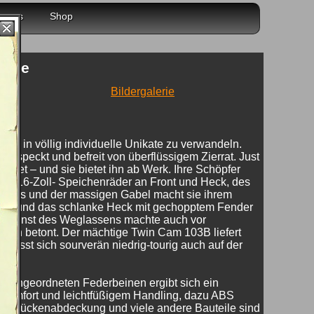
r uns
Shop
 Bike
Bildergalerie
er in völlig individuelle Unikate zu verwandeln.
gespeckt und befreit von überflüssigem Zierrat. Just
ichtet – und sie bietet ihn ab Werk. Ihre Schöpfer
tigen 16-Zoll- Speichenräder an Front und Heck, des
enkers und der massigen Gabel macht sie ihrem
sitz und das schlanke Heck mit gechopptem Fender
 Die Kunst des Weglassens machte auch vor
isch betont. Der mächtige Twin Cam 103B liefert
e lässt sich sourverän niedrig-tourig auch auf der
or angeordneten Federbeinen ergibt sich ein
 Komfort und leichtfüßigem Handling, dazu ABS
Gabelbrückenabdeckung und viele andere Bauteile sind