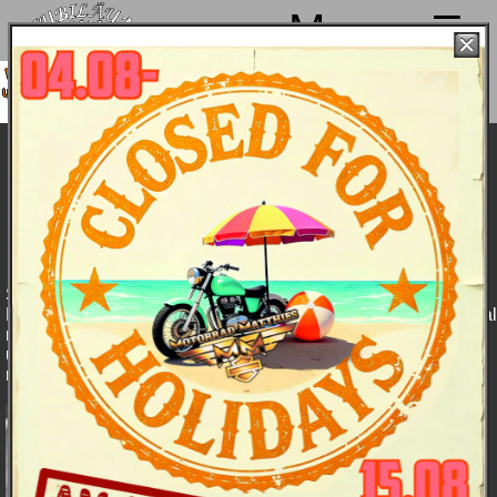
Menu
ir machen von 4. bis 15.08. Sommerpause
nd sind ab 18.08. wieder mit voller Power für
Euch da!
Harley-Davidson V-Rod Muscle 2011 - das
Bike
Das
Features
Daten
Farben
Bildergalerie
Bike
und
Preise
Seit dem Modelljahr 2009 bereichert die V-Rod Muscle die
Familie der flüssigkeitsgekühlten "Power Cruiser" - und einmal
mehr bringt die Motor Company die schier unbändige Kraft
und agile Wendigkeit des Drag Strip mit diesem schlanken,
muskulösen Bike auf die Straßen der Welt.