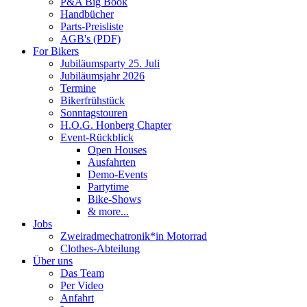
P&A Big Book
Handbücher
Parts-Preisliste
AGB's (PDF)
For Bikers
Jubiläumsparty 25. Juli
Jubiläumsjahr 2026
Termine
Bikerfrühstück
Sonntagstouren
H.O.G. Honberg Chapter
Event-Rückblick
Open Houses
Ausfahrten
Demo-Events
Partytime
Bike-Shows
& more...
Jobs
Zweiradmechatronik*in Motorrad
Clothes-Abteilung
Über uns
Das Team
Per Video
Anfahrt