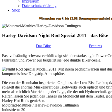
Impressum
Datenschutzerklärung
Shop
Wir machen von 4. bis 15.08. Sommerpause und sind ab 18.08. wieder 
Harley-Davidson Night Rod Special 2011 - das Bike
Das Bike
Features
Fast vollständig schwarz verhüllt zeigt sich der starke, agile Power C
Fußrasten und Power pur begleitet sie jede dunkle Biker-Seele.
Mit ihrem pechschwarzen und düst
kompromisslose Dragstrip-Atmosphäre.
Die von der Rennbahn inspirierten Graphics, der Low Rise Lenker, d
spiegelt die enorme Muskelkraft des Triebwerks auch optisch und bri
mehr als reichlich Vortrieb in jeder Lage, die der mit Hydrotechnik
Reifen lassen Sie jeden des Tanzes im Mondlicht mit dem Teufel, je
Harley Hot Rods genießen.
Motorrad-Matthies / Harley-Davidson Tuttlingen
Industriestr. 20