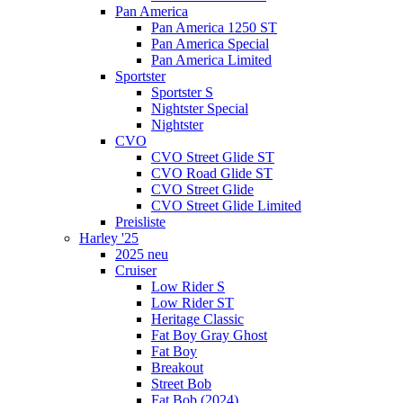
Pan America
Pan America 1250 ST
Pan America Special
Pan America Limited
Sportster
Sportster S
Nightster Special
Nightster
CVO
CVO Street Glide ST
CVO Road Glide ST
CVO Street Glide
CVO Street Glide Limited
Preisliste
Harley '25
2025 neu
Cruiser
Low Rider S
Low Rider ST
Heritage Classic
Fat Boy Gray Ghost
Fat Boy
Breakout
Street Bob
Fat Bob (2024)