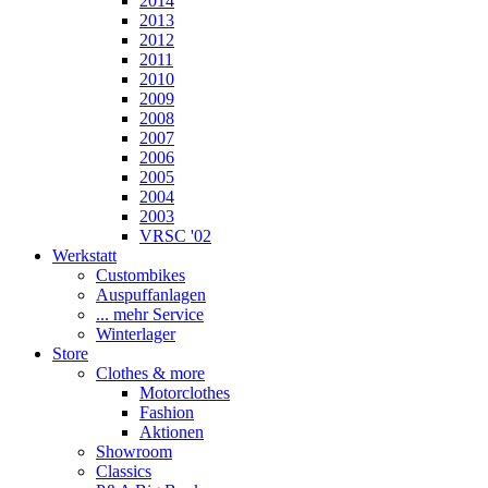
2014
2013
2012
2011
2010
2009
2008
2007
2006
2005
2004
2003
VRSC '02
Werkstatt
Custombikes
Auspuffanlagen
... mehr Service
Winterlager
Store
Clothes & more
Motorclothes
Fashion
Aktionen
Showroom
Classics