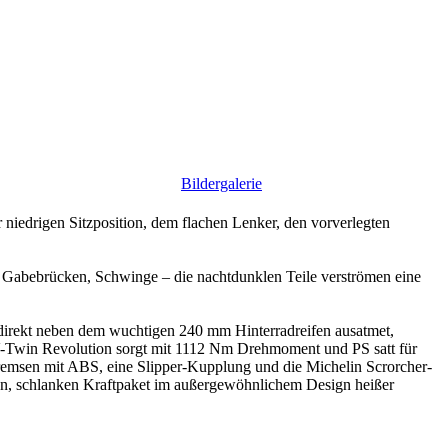
Bildergalerie
er niedrigen Sitzposition, dem flachen Lenker, den vorverlegten
r, Gabebrücken, Schwinge – die nachtdunklen Teile verströmen eine
 direkt neben dem wuchtigen 240 mm Hinterradreifen ausatmet,
d V-Twin Revolution sorgt mit 1112 Nm Drehmoment und PS satt für
-Bremsen mit ABS, eine Slipper-Kupplung und die Michelin Scrorcher-
gen, schlanken Kraftpaket im außergewöhnlichem Design heißer