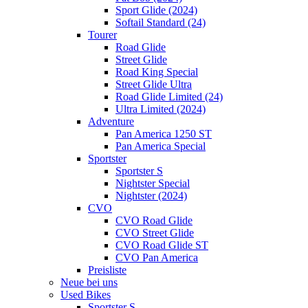
Sport Glide (2024)
Softail Standard (24)
Tourer
Road Glide
Street Glide
Road King Special
Street Glide Ultra
Road Glide Limited (24)
Ultra Limited (2024)
Adventure
Pan America 1250 ST
Pan America Special
Sportster
Sportster S
Nightster Special
Nightster (2024)
CVO
CVO Road Glide
CVO Street Glide
CVO Road Glide ST
CVO Pan America
Preisliste
Neue bei uns
Used Bikes
Sportster S