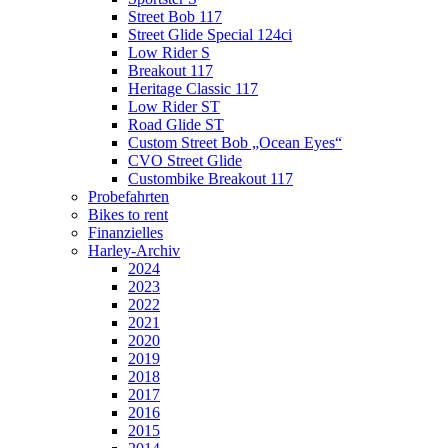
Street Bob 117
Street Glide Special 124ci
Low Rider S
Breakout 117
Heritage Classic 117
Low Rider ST
Road Glide ST
Custom Street Bob „Ocean Eyes“
CVO Street Glide
Custombike Breakout 117
Probefahrten
Bikes to rent
Finanzielles
Harley-Archiv
2024
2023
2022
2021
2020
2019
2018
2017
2016
2015