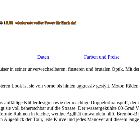
mit voller Power für Euch da!
Daten
Farben und Preise
ruiser in seiner unverwechselbaren, finsteren und brutalen Optik. Mit d
eren Look ist sie von vorne bis hinten aggressiv gestylt. Motor, Räde
as auffällige Kühlerdesign sowie der mächtige Doppelrohrauspuff, der
ngt sie voll beherrschbar auf die Strasse. Der wassergekühlte 60-Gra
 geformte Rahmen in leichte, wenige Agilität umwandeln hilft. Brembo
den Augeblick der Tour, jede Kurve und jedes Manöver auf diesem lan