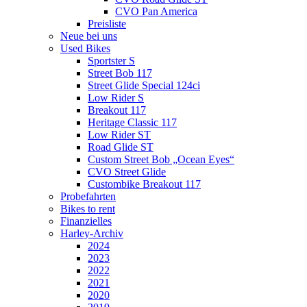
CVO Pan America
Preisliste
Neue bei uns
Used Bikes
Sportster S
Street Bob 117
Street Glide Special 124ci
Low Rider S
Breakout 117
Heritage Classic 117
Low Rider ST
Road Glide ST
Custom Street Bob „Ocean Eyes“
CVO Street Glide
Custombike Breakout 117
Probefahrten
Bikes to rent
Finanzielles
Harley-Archiv
2024
2023
2022
2021
2020