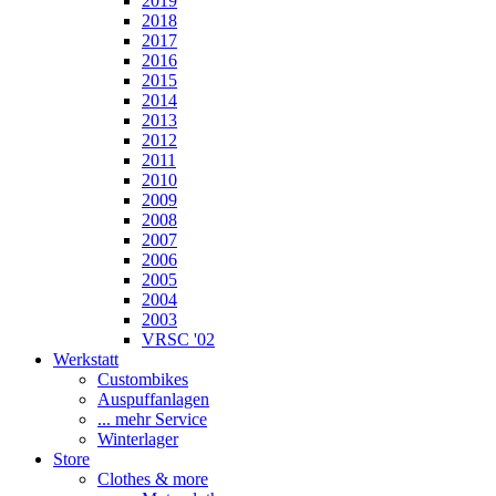
2019
2018
2017
2016
2015
2014
2013
2012
2011
2010
2009
2008
2007
2006
2005
2004
2003
VRSC '02
Werkstatt
Custombikes
Auspuffanlagen
... mehr Service
Winterlager
Store
Clothes & more