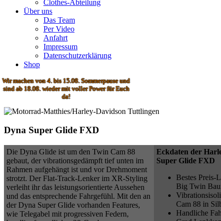
Clothes-Abteilung
Über uns
Das Team
Per Video
Anfahrt
Impressum
Datenschutzerklärung
Shop
r machen von 4. bis 15.08. Sommerpause und
nd ab 18.08. wieder mit voller Power für Euch
da!
Dyna Super Glide FXD
Die Dyna Glide ist um den Twin Cam 88
Eckdaten der Harl
gebaut, der vibrationsgedämpft tief unten im
Super Glide FXD
Rahmen aufgehängt ist und vor Drehmoment
Bestes Preis-L
strotzt. Der Flat-Track-Lenker im XR-Styling
Big Twin Bau
verleiht ihr das leistungsorientierte Aussehen
Vibrationsisol
und das entsprechende Fahrgefühl. Mit den an
Cam 88 in Sil
der Dyna Super Glide vorhanden Features,
Handliche Fa
wie Telegabel mit progressiven Federn,