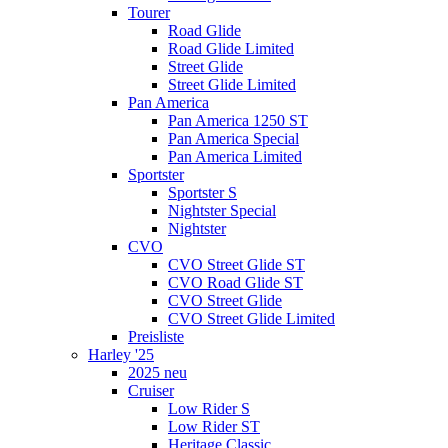
Tourer
Road Glide
Road Glide Limited
Street Glide
Street Glide Limited
Pan America
Pan America 1250 ST
Pan America Special
Pan America Limited
Sportster
Sportster S
Nightster Special
Nightster
CVO
CVO Street Glide ST
CVO Road Glide ST
CVO Street Glide
CVO Street Glide Limited
Preisliste
Harley '25
2025 neu
Cruiser
Low Rider S
Low Rider ST
Heritage Classic