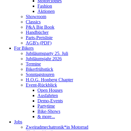
Motorclothes
Fashion
Aktionen
Showroom
Classics
P&A Big Book
Handbücher
Parts-Preisliste
AGB's (PDF)
For Bikers
Jubiläumsparty 25. Juli
Jubiläumsjahr 2026
Termine
Bikerfrühstück
Sonntagstouren
H.O.G. Honberg Chapter
Event-Rückblick
Open Houses
Ausfahrten
Demo-Events
Partytime
Bike-Shows
& more...
Jobs
Zweiradmechatronik*in Motorrad