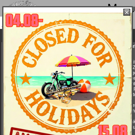
Menu
ir machen von 4. bis 15.08. Sommerpause und sind ab
18.08. wieder mit voller Power für Euch da!
Dyna Low Rider FXDL
Seit nunmehr 25 Jahren bewegt sich die
Eckdaten der Har
Low Rider auf den Straßen. Nur 64
Low Rider FXDL
Zentimeter über der Fahrbahn - auf ihr
Niedrigste Si
sitzen Sie tiefer als auf allen anderen
Harleys (64 
Harleys. Der 32 Grad Lenkkopfwinkel,
Gummigelage
der Low-Rise-Lenker am Pull-Back-Riser,
beschichtete
die abgesenkten Federelemente sowie
mit verchro
der flache Custom-Sitz sind allesamt
Abgesenkte 
Ausstattungsdetails, die die
Flacher Cust
aufsehenerregende Optik der Low Rider
Sitzkissen
prägen. Ihre langgestreckte niedrige
Gereckte Vor
Form und die Anbringung des Lenkers,
Ergonomisch 
des Schalt- und Bremshebels machen
Lenker
die Low Rider zum Modell für Custom-
Auf dem Tank
Liebhaber - aller Körpergrößen.
Tachometer 