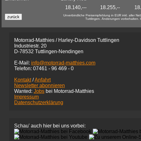
18.140,---
18.255,--
18.
Unverbindliche Preisempfehlung in EUR inkl. aller 
Tuttlingen. Änderungen vorbehalten.
Motorrad-Matthies / Harley-Davidson Tuttlingen
Industriestr. 20
D-78532 Tuttlingen-Nendingen
E-Mail:
info@motorrad-matthies.com
Telefon:
07461 -
96 469 - 0
Kontakt
/
Anfahrt
Newsletter abonnieren
Wanted:
Jobs
bei Motorrad-Matthies
Impressum
Datenschutzerklärung
Schau' auch hier bei uns vorbei: