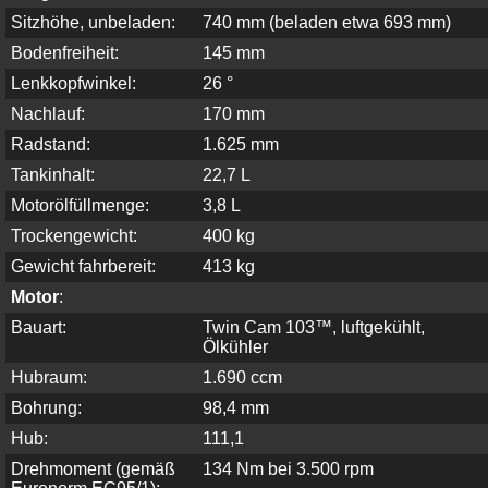
Sitzhöhe, unbeladen:
740 mm (beladen etwa 693 mm)
Bodenfreiheit:
145 mm
Lenkkopfwinkel:
26 °
Nachlauf:
170 mm
Radstand:
1.625 mm
Tankinhalt:
22,7 L
Motorölfüllmenge:
3,8 L
Trockengewicht:
400 kg
Gewicht fahrbereit:
413 kg
Motor
:
Bauart:
Twin Cam 103™, luftgekühlt,
Ölkühler
Hubraum:
1.690 ccm
Bohrung:
98,4 mm
Hub:
111,1
Drehmoment (gemäß
134 Nm bei 3.500 rpm