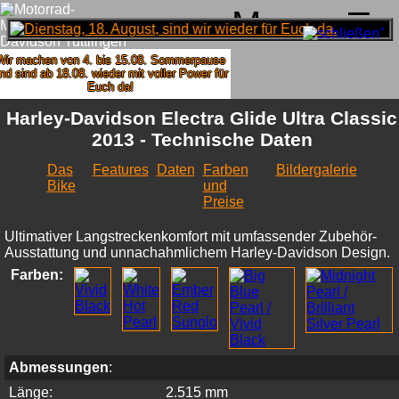
Menu
r machen von 4. bis 15.08. Sommerpause
 sind ab 18.08. wieder mit voller Power für
Euch da!
Harley-Davidson Electra Glide Ultra Classic
2013 - Technische Daten
Das
Features
Daten
Farben
Bildergalerie
Bike
und
Preise
Ultimativer Langstreckenkomfort mit umfassender Zubehör-
Ausstattung und unnachahmlichem Harley-Davidson Design.
Farben:
Abmessungen
:
Länge:
2.515 mm