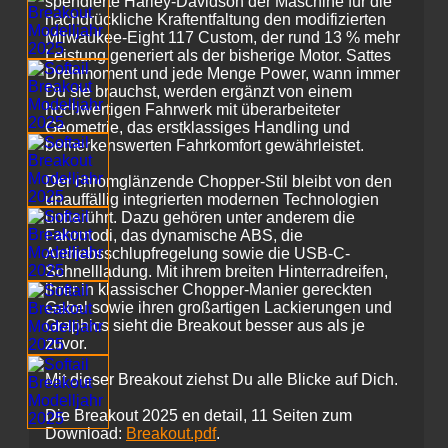
spendierte Harley-Davidson der Maschine für die
nachdrückliche Kraftentfaltung den modifizierten
Milwaukee-Eight 117 Custom, der rund 13 % mehr
Leistung generiert als der bisherige Motor. Sattes
Drehmoment und jede Menge Power, wann immer
Du sie brauchst, werden ergänzt von einem
hochwertigen Fahrwerk mit überarbeiteter
Geometrie, das erstklassiges Handling und
bemerkenswerten Fahrkomfort gewährleistet.
Der chromglänzende Chopper-Stil bleibt von den
unauffällig integrierten modernen Technologien
unberührt. Dazu gehören unter anderem die
Fahrmodi, das dynamische ABS, die
Antriebsschlupfregelung sowie die USB-C-
Schnellladung. Mit ihrem breiten Hinterradreifen,
ihrer in klassischer Chopper-Manier gereckten
Gabel sowie ihren großartigen Lackierungen und
Graphics sieht die Breakout besser aus als je
zuvor.
Mit dieser Breakout ziehst Du alle Blicke auf Dich.
Die Breakout 2025 en detail, 11 Seiten zum
Download:
Breakout.pdf
.