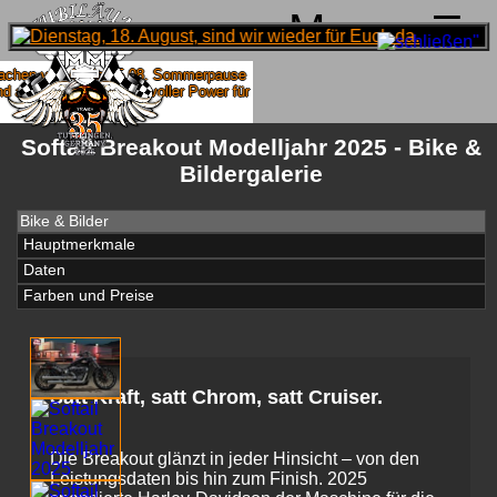
Menu
chen von 4. bis 15.08. Sommerpause
 ab 18.08. wieder mit voller Power für
Euch da!
Softail Breakout Modelljahr 2025 - Bike &
Bildergalerie
Bike & Bilder
Hauptmerkmale
Daten
Farben und Preise
Satt Kraft, satt Chrom, satt Cruiser.
Die Breakout glänzt in jeder Hinsicht – von den
Leistungsdaten bis hin zum Finish. 2025