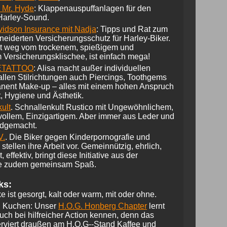
& Mr. Hyde
: Klappenauspuffanlagen für den
Harley-Sound.
idson Insurance mit Nadja
: Tipps und Rat zum
i­derten Versicherungsschutz für Harley-Biker.
it weg vom trockenem, spießigem und
 Versicherungsklischee, ist einfach mega!
ETATTOO
: Alisa macht außer individuellen
 allen Stilrichtungen auch Piercings, Toothgems
nent Make-up – alles mit einem hohen Anspruch
t, Hygiene und Ästhetik.
ult
. Schnallenkult Rustico mit Ungewöhnlichem,
ollem, Einzigartigem. Aber immer aus Leder und
dgemacht.
V.
. Die Biker gegen Kinderpornografie und
stellen ihre Arbeit vor. Gemeinnützig, ehrlich,
, effektiv, bringt diese Initiative aus der
e zudem gemeinsam Spaß.
ks:
e ist gesorgt, kalt oder warm, mit oder ohne.
d Kuchen: Unser
H.O.G. Honberg Chapter
lernt
auch bei hilfreicher Action kennen, denn das
rviert draußen am H.O.G--Stand Kaffee und