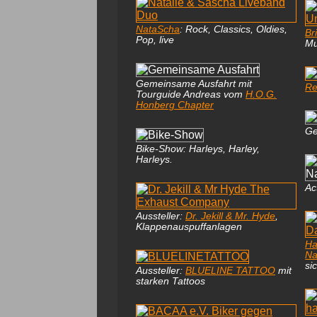
NataScha
: Rock, Classics, Oldies,
Br
Pop, live
Mu
Gemeinsame Ausfahrt mit
Re
Tourguide Andreas vom
H.O.G.
Honberg Chapter
Ge
Bike-Show: Harleys, Harley,
Harleys.
Ac
Aussteller:
Dr. Jekill & Mr. Hyde
,
Klappenauspuffanlagen
Ha
Na
si
Aussteller:
BLUELINE TATTOO
mit
starken Tattoos