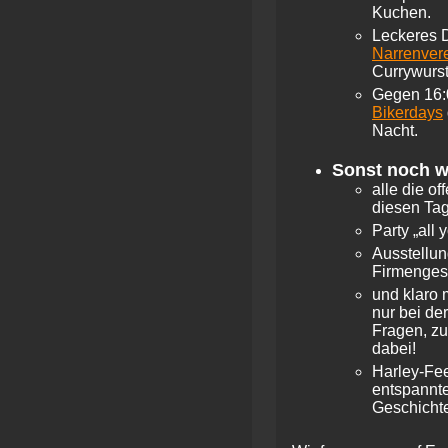
Kuchen.
Leckeres D
Narrenver
Currywurst
Gegen 16:
Bikerdays
Nacht.
Sonst noch w
alle die of
diesen Tag
Party „all
Ausstellun
Firmengesc
und klaro 
nur bei de
Fragen, zu
dabei!
Harley-Fee
entspannte
Geschichte