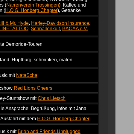
es (
Narrenverein Trossingen
), Kaffee und
n (
H.O.G. Honberg Chapter
), Getränke
kill & Mr. Hyde
,
Harley-Davidson Insurance
,
LINETATTOO
,
Schnallenkult
,
BACAA e.V.
rte Demoride-Touren
land: Hüpfburg, schminken, malen
sic mit
NataScha
nzshow
Red Lions Cheers
ley-Stuntshow mit
Chris Lietsch
elle Ansprache, Begrüßung, Infos mit Jana
Ausfahrt mit dem
H.O.G. Honberg Chapter
usik mit
Brian and Friends Unplugged