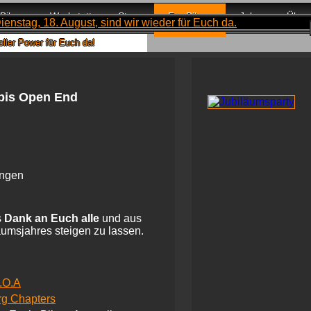
Bikes
Werkstatt
Store
For Bikers
Jobs
Über
!
 bis Open End
ingen
s
Dank an Euch alle
und aus
äumsjahres steigen zu lassen.
.O.A
rg Chapters