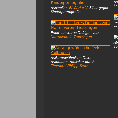
Au
ha
Aussteller:
BACAA e.V.
Biker gegen
Kinderpornografie
U
se
Food: Leckeres Deftiges vom
Narrenverein Trossingen
Ab
Te
Außergewöhnliche Deko-
Aufbauten, realisiert durch
Zimmerei Philipp Storz