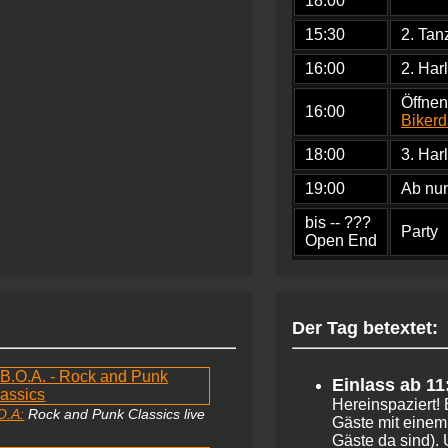
18.00
15:30
2. Ta
16:00
2. Har
Öffnen
16:00
Biker
18:00
3. Har
19:00
Ab nun
bis -- ???
Party
Open End
Der Tag betextet:
Einlass ab 11
Hereinspaziert! 
O.A:
Rock and Punk Classics live
Gäste mit einem 
Gäste da sind).