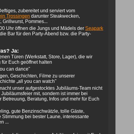
eftiges, zubereitet und serviert vom
ein Trossingen
darunter Steakwecken,
, Grillwurst, Pommes...
00 Uhr öffnen die Jungs und Mädels der
Seapark
die Bar für den Party-Abend bzw. die Party-
as? Ja:
fenen Türen (Werkstatt, Store, Lager), die wir
 für Euch geöffnet halten
 you can dance"
gen, Geschichten, Filme zu unserer
hichte „all you can watch"
macht unser aufgestocktes Jubiläums-Team nicht
r Jubiläumsfeier mit, sondern ist immer bei
r Betreuung, Beratung, Infos und mehr für Euch
ling, gute Benzinschwätzle, tolle Gäste,
 Stimmung bei bester Laune, interessante
n ...