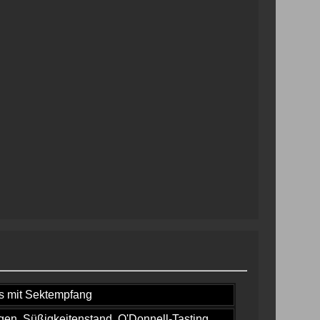
s mit Sektempfang
en, Süßig­keiten­stand, O'Donnell-Tasting.