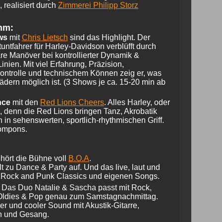
 realisiert durch
Zimmerei Philipp Storz
mm:
ws
mit
Chris Lietsch
sind das Highlight. Der
Stuntfahrer für Harley-Davidson verblüfft durch
re Manöver bei kontrollierter Dynamik &
inien. Mit viel Erfahrung, Präzision,
ntrolle und technischem Können zeig er, was
ädern möglich ist. (3 Shows je ca. 15-20 min ab
nce
mit den
Red Lions Cheers
. Alles Harley, oder
 denn die Red Lions bringen Tanz, Akrobatik
 in sehenswerten, sportlich-rhythmischen Griff.
ompons.
hört die Bühne voll
B.O.A
.
lt zu Dance & Party auf. Und das live, laut und
t Rock and Punk Classics und eigenen Songs.
. Das Duo Natalie & Sascha passt mit Rock,
Oldies & Pop genau zum Samstag­nachmittag.
ger und cooler Sound mit Akustik-Gitarre,
n und Gesang.