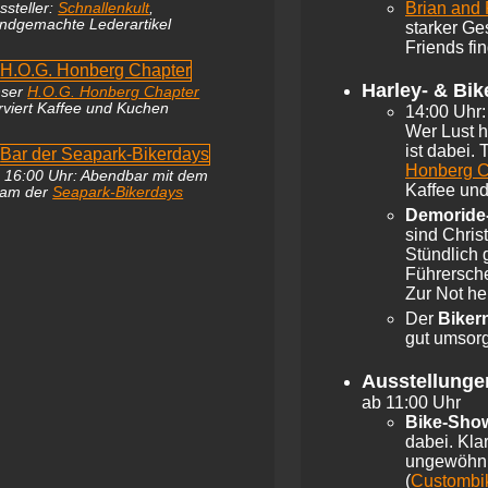
Brian and
ssteller:
Schnallenkult
,
ndgemachte Lederartikel
starker Ge
Friends fin
Harley- & Bik
nser
H.O.G. Honberg Chapter
rviert Kaffee und Kuchen
14:00 Uhr
Wer Lust h
ist dabei.
Honberg C
 16:00 Uhr: Abendbar mit dem
Kaffee un
am der
Seapark-Bikerdays
Demoride
sind Chris
Stündlich 
Führersche
Zur Not he
Der
Biker
gut umsorg
Ausstellunge
ab 11:00 Uhr
Bike-Sho
dabei. Kla
ungewöhnli
(
Custombi