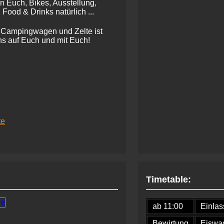
en Euch, Bikes, Ausstellung,
ood & Drinks natürlich ...
ür Campingwagen und Zelte ist
ns auf Euch und mit Euch!
te
F
Timetable:
ab 11:00
Einlas
Bewirtung
Eiswag