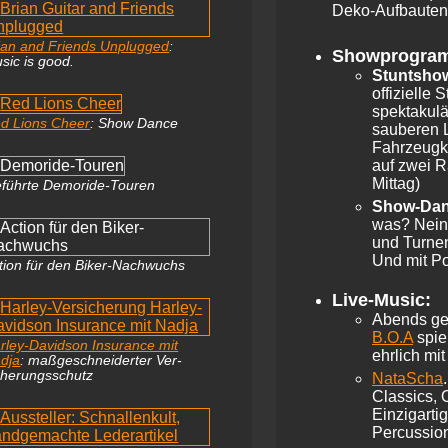
Deko-Aufbauten,
ian and Friends Unplugged
:
Showprogra
sic is good.
Stuntsho
offizielle 
spektakulä
d Lions Cheer
: Show Dance
sauberen L
Fahrzeugko
auf zwei R
Mittag)
führte Demoride-Touren
Show-Da
was? Nein,
und Turnen
Und mit P
tion für den Biker-Nachwuchs
Live-Music:
Abends ge
B.O.A
spie
rley-Davidson Insurance mit
ehrlich mi
dja
: maß­geschnei­­derter Ver­
cherungs­­schutz
NataScha
Classics, 
Einzigarti
Percussio