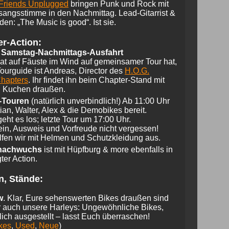
 Friends Unplugged
bringen Punk und Rock mit
sangsstimme in den Nachmittag. Lead-Gitarrist &
den: „The Music is good“. Ist sie.
er-Action:
:
Samstag-Nachmittags-Ausfahrt
at auf Fäuste im Wind auf gemeinsamer Tour hat,
 Tourguide ist Andreas, Director des
H.O.G.
hapters
. Ihr findet ihn beim Chapter-Stand mit
d Kuchen draußen.
-Touren
(natürlich unverbindlich!) Ab 11:00 Uhr
tian, Walter, Alex & die Demobikes bereit.
geht es los; letzte Tour um 17:00 Uhr.
in, Ausweis und Vorfreude nicht vergessen!
lfen wir mit Helmen und Schutzkleidung aus.
nachwuchs
ist mit Hüpfburg & more ebenfalls in
ter Action.
n, Stände:
w
. Klar, Eure sehenswerten Bikes draußen sind
r auch unsere Harleys: Ungewöhnliche Bikes,
ch ausgestellt – lasst Euch überraschen!
kes
,
Used
,
Neue
)