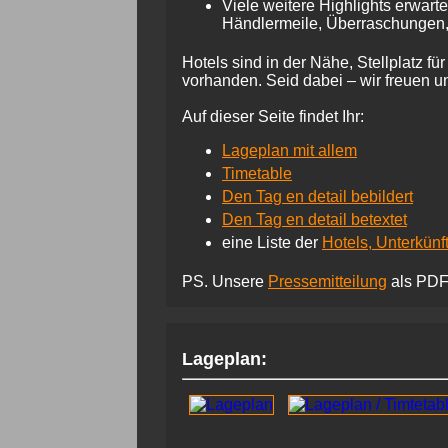
Viele weitere Highlights erwart
Händlermeile, Überraschungen, F
Hotels sind in der Nähe, Stellplatz f
vorhanden. Seid dabei – wir freuen u
Auf dieser Seite findet Ihr:
Lageplan mit allem
Timetable
Den Tag en detail bebildert
Den Tag en detail betextet
eine Liste der
Hotels, Unterkünf
PS. Unsere
Pressemitteilung
als PD
Lageplan: