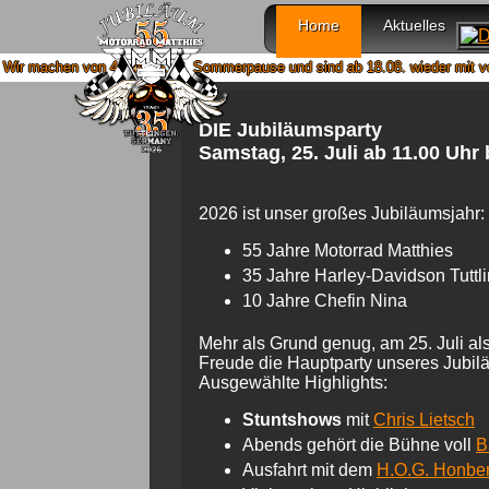
Home
Aktuelles
 15.08. Sommerpause und sind ab 18.08. wieder mit voller Power für Euch da
DIE Jubiläumsparty
Samstag, 25. Juli ab 11.00 Uhr
2026 ist unser großes Jubiläumsjahr:
55 Jahre Motorrad Matthies
35 Jahre Harley-Davidson Tuttl
10 Jahre Chefin Nina
Mehr als Grund genug, am 25. Juli al
Freude die Hauptparty unseres Jubil
Ausgewählte Highlights:
Stuntshows
mit
Chris Lietsch
Abends gehört die Bühne voll
B
Ausfahrt mit dem
H.O.G. Honbe