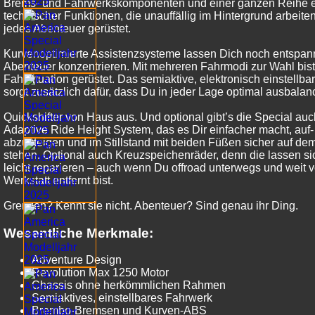
Brems- und Fahrwerkskomponenten und einer ganzen Reihe ei
technischer Funktionen, die unauffällig im Hintergrund arbeiten,
jedes Abenteuer gerüstet.
Kurvenoptimierte Assistenzsysteme lassen Dich noch entspann
Abenteuer konzentrieren. Mit mehreren Fahrmodi zur Wahl bist
Fahrsituation gerüstet. Das semiaktive, elektronisch einstellb
sorgt zusätzlich dafür, dass Du in jeder Lage optimal ausbalanci
Quickshifter von Haus aus. Und optional gibt’s die Special au
Adaptive Ride Height System, das es Dir einfacher macht, auf-
abzusteigen und im Stillstand mit beiden Füßen sicher auf d
stehen. Optional auch Kreuzspeichenräder, denn die lassen sic
leicht reparieren – auch wenn Du offroad unterwegs und weit 
Werkstatt entfernt bist.
Grenzen? Kennt sie nicht. Abenteuer? Sind genau ihr Ding.
Wesentliche Merkmale:
Adventure Design
Revolution Max 1250 Motor
Chassis ohne herkömmlichen Rahmen
Semiaktives, einstellbares Fahrwerk
Brembo-Bremsen und Kurven-ABS