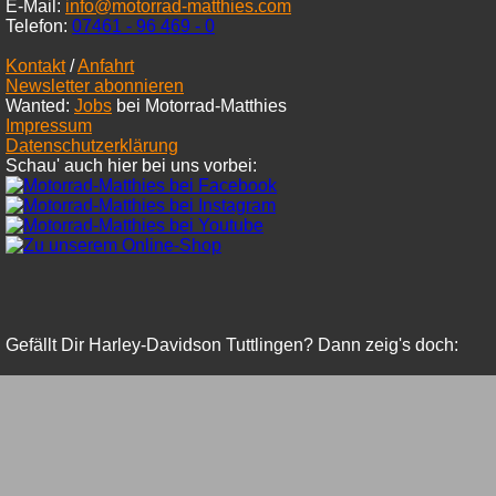
E-Mail:
info@motorrad-matthies.com
Telefon:
07461 -
96 469 - 0
Kontakt
/
Anfahrt
Newsletter abonnieren
Wanted:
Jobs
bei Motorrad-Matthies
Impressum
Datenschutzerklärung
Schau' auch hier bei uns vorbei:
Gefällt Dir Harley-Davidson Tuttlingen? Dann zeig's doch: