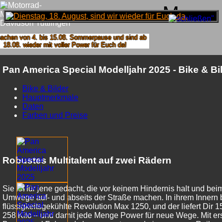
Menu
hen von 4. bis 15.08. Sommerpause und sind ab
8.08. wieder mit voller Power für Euch da!
Pan America Special Modelljahr 2025 - Bike & Bi
Bike & Bilder
Hauptmerkmale
Daten
Farben und Preise
Robustes Multitalent auf zwei Rädern
Sie ist für jene gedacht, die vor keinem Hindernis halt und be
Umwege auf- und abseits der Straße machen. In ihrem Innern b
flüssigkeitsgekühlte Revolution Max 1250, und der liefert Dir 
258 Kilo – und damit jede Menge Power für neue Wege. Mit er