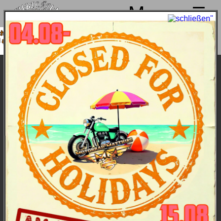
Menu
n von 4. bis 15.08. Sommerpause
 18.08. wieder mit voller Power für
Euch da!
Harley-Davidson Bikes Modelljahr 2026
Harley-Davidson Cruiser:
Authentische Tradition
sorgt in Kombination mit moderner Technologie für
Power, Style und pure Fahrfreude, ob in der Stadt
oder auf der Landstraße.