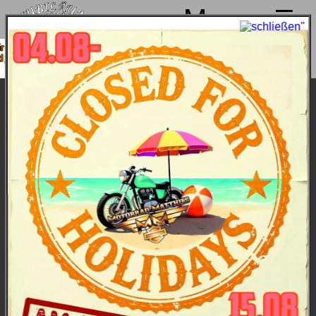
Menu
machen von 4. bis 15.08. Sommerpause
ind ab 18.08. wieder mit voller Power für
Euch da!
Harley-Davdison Grand American Touring
Modelljahr 2026
Die Kategorie von Motorrädern, die Harley-
Davidson von Grund auf schuf. Meistere lange
Strecken souverän und mit Stil; und entdecke die
große weite Welt und die absolute Freiheit auf
Bikes, wie sie nur Harley-Davidson bauen kann.