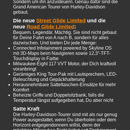
Sondern um ihn anzusteuern. Genau dafür sind die
Grand American Tourer von Harley-Davidson
gebaut.
Die neue
Street Glide Limited
und die
neue
Road Glide Limited
:
Bequem. Legendär. Mächtig. Sie sind nicht gebaut
für Deine Fahrt von A nach B, sondern für alles
dazwischen. Und bieten Dir jede Menge:
Connected Infotainment powered by Skyline OS
mit 3D-Maps beim Navigieren sowie 12,3”-TFT-
Touchdisplay in Farbe
Milwaukee-Eight 117 VVT Motor, der Dich kraftvoll
voranbringt
Gerämiges King Tour-Pak mit Lautsprechern, LED-
Beleuchtung und Gepäckhalterung
Herausnehmbare Satteltaschen-Einsätze für mehr
Komfort
Beheizte Griffe und Doppelsitzbank, falls die
Temperatur längst aufgegeben hat, Du aber nicht
Satte Kraft
Die Harley-Davidson-Tourer sind mit als nur genug
Power ausgestattet, wenn Du überholen oder dem
Horizont entgegendonnern willst, denn der