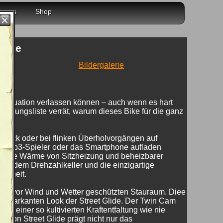
r uns
Shop
 Bike
Bildergalerie
er Situation verlassen können – auch wenn es hart
tattungsliste verrät, warum dieses Bike für die ganz
epäck oder bei flinken Überholvorgängen auf
ren mp3-Spieler oder das Smartphone aufladen
wohlige Wärme von Sitzheizung und beheizbarer
aus dem Drehzahlkeller und die einzigartige
issheit.
fekt vor Wind und Wetter geschützten Stauraum. Diee
en markanten Look der Street Glide. Der Twin Cam
t einer so kultivierten Kraftentfaltung wie nie
idson Street Glide prägt nicht nur das