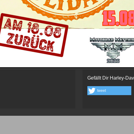
Erscheinungsbild des Bikes, sondern fasst auch s
Tankstopp ermöglichen.
Setzen Sie die Füße auf die großen Trittbretter, e
ein ganzes Leben.
 Tuttlingen
Schau' auch hier bei 
m
Gefällt Dir Harley-Da
tweet