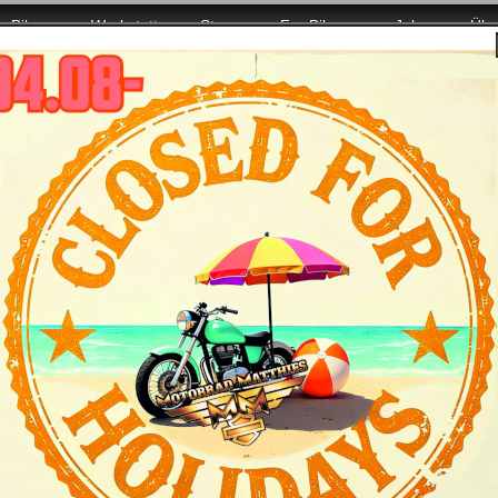
Bikes
Werkstatt
Store
For Bikers
Jobs
Übe
8.08. wieder mit voller Power für Euch da!
Harley-Davidson Street Glide 2013 - das
Features
Daten
Farben und Preise
-Design und Langstreckenkomfort.
Sie wollen eine Maschine, auf die Sie sich in jed
zugeht? Schon ein kurzer Blick auf Daten und Auss
lange Tour geradezu prädestiniert ist.
Ob bei Urlaubsfahrten zu Zweit und mit großem G
verwinkelten Landstraßen. Ob Sie einfach nur Ih
möchten oder an kristallklaren Wintertagen die 
Kleidung genießen wollen. Sie wollen den Druck 
Laufkultur. Die Street Glide bietet Ihnen diese Gew
Die Koffer mit oben öffnenden Deckeln bieten per
niedrigere, getönte Windschutzscheibe ergänzt d
103™ glänzt dank der gewichtsoptimierten Kolben mi
zuvor. Der klassisch geformte Tank der Harley-Dav