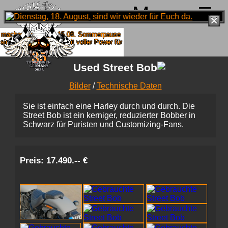
Menu
machen von 4. bis 15.08. Sommerpause
ind ab 18.08. wieder mit voller Power für
Euch da!
Used Street Bob
Bilder
/
Technische Daten
Sie ist einfach eine Harley durch und durch. Die
Street Bob ist ein kerniger, reduzierter Bobber in
Schwarz für Puristen und Customizing-Fans.
Preis: 17.490.-- €