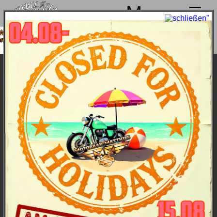
Menu
r machen von 4. bis 15.08. Sommerpause
d sind ab 18.08. wieder mit voller Power für
Euch da!
04.07.2021: Mit Armin in die Alpen
Entsprechend Armins Motto ging es kurvig und
hoch hinaus zum Säntis - endlich wieder! Und wer
mit Tourguide Armin mitfährt, tut's wegen der
anspruchsvollenTour, Sonne hin, Sonne her.