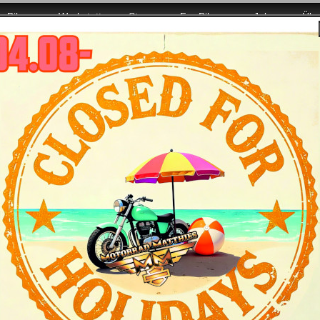
Bikes
Werkstatt
Store
For Bikers
Jobs
Übe
ller Power für Euch da!
age von Motorrad-Matthies / Harley-Davidson Tuttlingen, de
 uns: