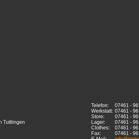
Telefon:
07461 -
96
Werkstatt:
07461 -
96
Store:
07461 - 96
n Tuttlingen
Lager:
07461 - 96
Clothes:
07461 - 96
Fax:
07461 - 96
E-Mail:
info@moto